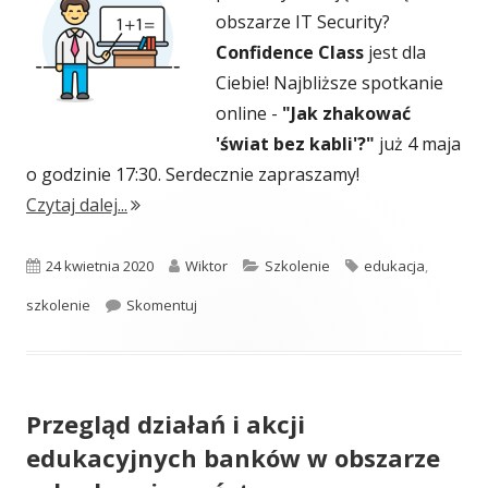
obszarze IT Security?
Confidence Class
jest dla
Ciebie! Najbliższe spotkanie
online -
"Jak zhakować
'świat bez kabli'?"
już 4 maja
o godzinie 17:30. Serdecznie zapraszamy!
"Zdalne spotkania Confidence Class dla nas
Czytaj dalej...
Opublikowano
Autor
Kategorie
Tagi
24 kwietnia 2020
Wiktor
Szkolenie
edukacja
,
Zdalne spotkania Confidence Class dla nas
szkolenie
Skomentuj
Przegląd działań i akcji
edukacyjnych banków w obszarze