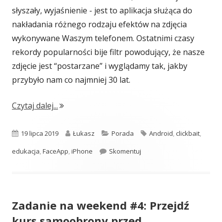
słyszały, wyjaśnienie - jest to aplikacja służąca do
nakładania różnego rodzaju efektów na zdjęcia
wykonywane Waszym telefonem. Ostatnimi czasy
rekordy popularności bije filtr powodujący, że nasze
zdjęcie jest “postarzane” i wyglądamy tak, jakby
przybyło nam co najmniej 30 lat.
"Uważaj! Ten producent telefonów wysyła Two
Czytaj dalej...
Opublikowano
Autor
Kategorie
Tagi
19 lipca 2019
Łukasz
Porada
Android
,
clickbait
,
Uważaj! Ten producent tele
edukacja
,
FaceApp
,
iPhone
Skomentuj
Zadanie na weekend #4: Przejdź
kurs samoobrony przed