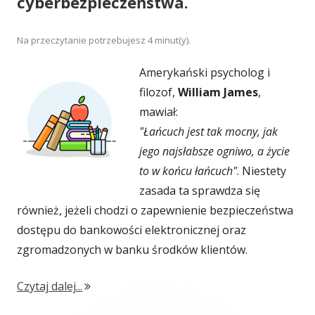
cyberbezpieczeństwa.
Na przeczytanie potrzebujesz
4
minut(y).
Amerykański psycholog i
filozof,
William James
,
mawiał:
"Łańcuch jest tak mocny, jak
jego najsłabsze ogniwo, a życie
to w końcu łańcuch"
. Niestety
zasada ta sprawdza się
również, jeżeli chodzi o zapewnienie bezpieczeństwa
dostępu do bankowości elektronicznej oraz
zgromadzonych w banku środków klientów.
"Przegląd działań i akcji edukacyjnych ban
Czytaj dalej...