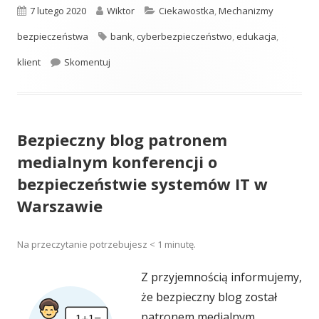
Opublikowano
Autor
Kategorie
7 lutego 2020
Wiktor
Ciekawostka
,
Mechanizmy
Tagi
bezpieczeństwa
bank
,
cyberbezpieczeństwo
,
edukacja
,
Przegląd działań i akcji edukacyjnych banków 
klient
Skomentuj
Bezpieczny blog patronem
medialnym konferencji o
bezpieczeństwie systemów IT w
Warszawie
Na przeczytanie potrzebujesz
< 1
minutę.
Z przyjemnością informujemy,
że bezpieczny blog został
patronem medialnym