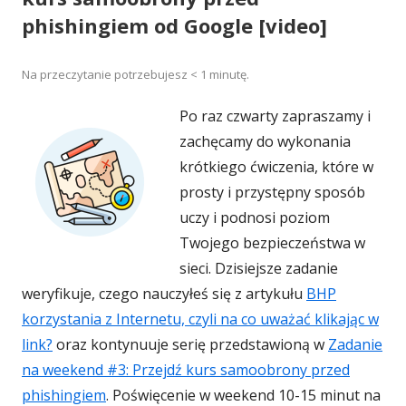
phishingiem od Google [video]
Na przeczytanie potrzebujesz
< 1
minutę.
Po raz czwarty zapraszamy i
zachęcamy do wykonania
krótkiego ćwiczenia, które w
prosty i przystępny sposób
uczy i podnosi poziom
Twojego bezpieczeństwa w
sieci. Dzisiejsze zadanie
weryfikuje, czego nauczyłeś się z artykułu
BHP
korzystania z Internetu, czyli na co uważać klikając w
link?
oraz kontynuuje serię przedstawioną w
Zadanie
na weekend #3: Przejdź kurs samoobrony przed
phishingiem
. Poświęcenie w weekend 10-15 minut na