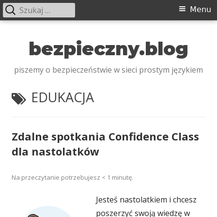
Szukaj:
Menu
Menu
główne
Przeskocz
do
bezpieczny.blog
treści
piszemy o bezpieczeństwie w sieci prostym językiem
TAGI:
EDUKACJA
Zdalne spotkania Confidence Class
dla nastolatków
Na przeczytanie potrzebujesz
< 1
minutę.
Jesteś nastolatkiem i chcesz
poszerzyć swoją wiedzę w