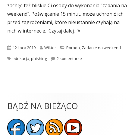
zachęć też bliskie Ci osoby do wykonania “zadania na
weekend”. Poświęcenie 15 minut, może uchronić ich
przed zagrożeniami, które nieustannie czyhają na
"Zadanie na weekend #3: 
nich w internecie.
Czytaj dalej...
Opublikowano
Autor
Kategorie
12 lipca 2019
Wiktor
Porada
,
Zadanie na weekend
Tagi
do Zadanie na weekend #3: P
edukacja
,
phishing
2 komentarze
BĄDŹ NA BIEŻĄCO
Główny
panel
boczny