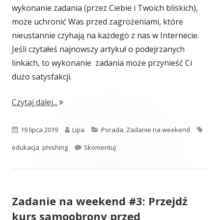
wykonanie zadania (przez Ciebie i Twoich bliskich),
może uchronić Was przed zagrożeniami, które
nieustannie czyhają na każdego z nas w Internecie.
Jeśli czytałeś najnowszy artykuł o podejrzanych
linkach, to wykonanie zadania może przynieść Ci
dużo satysfakcji.
"Zadanie na weekend #4: Przejdź kurs samo
Czytaj dalej...
Opublikowano
Autor
Kategorie
Tagi
19 lipca 2019
Lipa
Porada
,
Zadanie na weekend
Zadanie na weekend #4: Przejdź k
edukacja
,
phishing
Skomentuj
Zadanie na weekend #3: Przejdź
kurs samoobrony przed