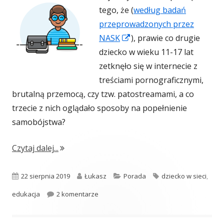
tego, że (
według badań
przeprowadzonych przez
Strona
NASK
), prawie co drugie
otwiera
dziecko w wieku 11-17 lat
się
zetknęło się w internecie z
w
treściami pornograficznymi,
nowym
brutalną przemocą, czy tzw. patostreamami, a co
oknie
trzecie z nich oglądało sposoby na popełnienie
samobójstwa?
"Nie zagub dziecka w sieci."
Czytaj dalej...
Opublikowano
Autor
Kategorie
Tagi
22 sierpnia 2019
Łukasz
Porada
dziecko w sieci
,
do Nie zagub dziecka w sieci.
edukacja
2 komentarze