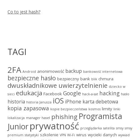
Co to jest hash?
TAGI
2FA
backup
anonimowość
Android
bankowość internetowa
bezpieczne hasło
bezpieczny bank
chmura
blik
dwuskładnikowe uwierzytelnienie
dziecko w
edukacja
Google
hacking
Facebook
sieci
hack-a-sat
hasło
iOS
historia
iPhone
karta debetowa
historia Janusza
kopia zapasowa
limity
kopie bezpieczeństwa
kosmos
linki
Programista
phishing
lokalizacja
manager haseł
prywatność
Junior
przeglądarka
satelita
smsy
smsy
szkolenie
wirus
wycieki danych
premium
statystyki
VPN
Wi-Fi
wywiad