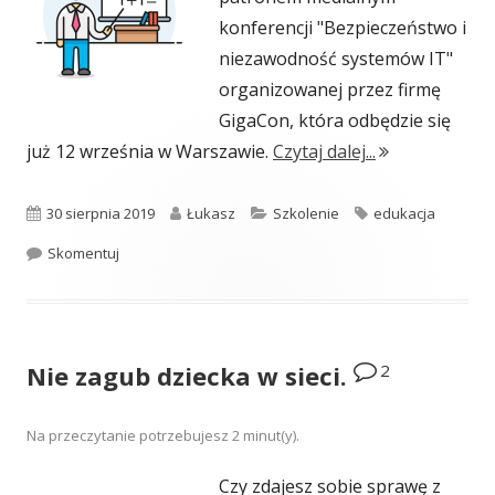
konferencji "Bezpieczeństwo i
niezawodność systemów IT"
organizowanej przez firmę
GigaCon, która odbędzie się
"Bezpieczny b
już 12 września w Warszawie.
Czytaj dalej...
Opublikowano
Autor
Kategorie
Tagi
30 sierpnia 2019
Łukasz
Szkolenie
edukacja
Bezpieczny blog patronem medialnym konferencji o be
Skomentuj
2
Nie zagub dziecka w sieci.
Na przeczytanie potrzebujesz
2
minut(y).
Czy zdajesz sobie sprawę z