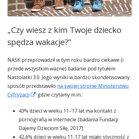
„Czy wiesz z kim Twoje dziecko
spędza wakacje?”
NASK przeprowadził w tym roku bardzo ciekawe (i
przede wszystkim ważne) badanie pod tytułem
Nastolatki 3.0. Jego wyniki w bardzo skondensowany
sposób przedstawiło
na swojej stronie Ministerstwo
Strona
Cyfryzacji
gdzie czytamy m.in.:
otwiera
43% dzieci w wieku 11–17 lat ma kontakt z
się
pornografią w internecie [badania Fundacji
w
Dajemy Dzieciom Siłę, 2017]
nowym
42,6% dzieci w wieku 11-17 lat miało styczność z
oknie