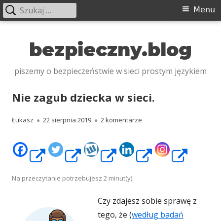
Szukaj:
Menu
Menu
główne
Przeskocz
do
bezpieczny.blog
treści
piszemy o bezpieczeństwie w sieci prostym językiem
Nie zagub dziecka w sieci.
Autor
Opublikowano
do Nie zagub dziecka w sie
Łukasz
22 sierpnia 2019
2 komentarze
Strona
Strona
Strona
Strona
Stro
otwiera
otwiera
otwiera
otwiera
otwi
Na przeczytanie potrzebujesz
2
minut(y).
Czy zdajesz sobie sprawę z
się
się
się
się
się
tego, że (
według badań