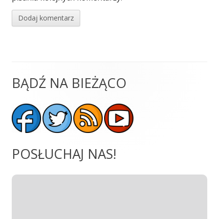
BĄDŹ NA BIEŻĄCO
Główny
panel
boczny
POSŁUCHAJ NAS!