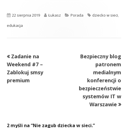
Opublikowano
Autor
Kategorie
Tagi
22 sierpnia 2019
Łukasz
Porada
dziecko w sieci
,
edukacja
Poprzedni
Następny
Zadanie na
Bezpieczny blog
Nawigacja
artykół
artykół:
Weekend #7 –
patronem
wpisu
Zablokuj smsy
medialnym
premium
konferencji o
bezpieczeństwie
systemów IT w
Warszawie
2 myśli na “
Nie zagub dziecka w sieci.
”