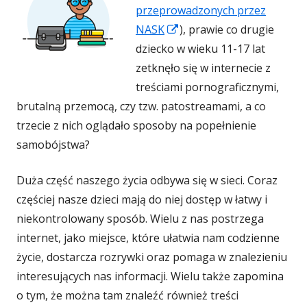
przeprowadzonych przez
w
w
w
w
w
Strona
NASK
), prawie co drugie
otwiera
dziecko w wieku 11-17 lat
nowym
nowym
nowym
nowym
now
się
zetknęło się w internecie z
w
treściami pornograficznymi,
oknie
oknie
oknie
oknie
okni
nowym
brutalną przemocą, czy tzw. patostreamami, a co
oknie
trzecie z nich oglądało sposoby na popełnienie
samobójstwa?
Duża część naszego życia odbywa się w sieci. Coraz
częściej nasze dzieci mają do niej dostęp w łatwy i
niekontrolowany sposób. Wielu z nas postrzega
internet, jako miejsce, które ułatwia nam codzienne
życie, dostarcza rozrywki oraz pomaga w znalezieniu
interesujących nas informacji. Wielu także zapomina
o tym, że można tam znaleźć również treści