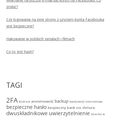
Włamanie na pocztę e-mail lub konto na Facebooku. Co
zrobić?
Czy logowanie na inne strony z użyciem konta Facebooka
jest bezpieczne?
Hakowanie w polskich serialach i filmach
Co to jest hash?
TAGI
2FA
backup
anonimowość
Android
bankowość internetowa
bezpieczne hasło
bezpieczny bank
chmura
blik
dwuskładnikowe uwierzytelnienie
dziecko w