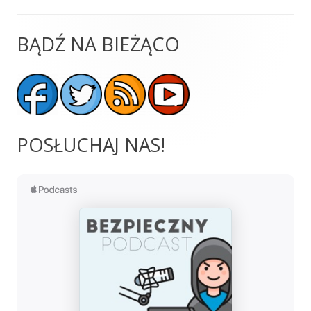
BĄDŹ NA BIEŻĄCO
Główny
panel
boczny
POSŁUCHAJ NAS!