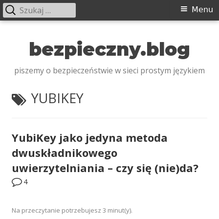
Szukaj:
Menu
Menu
główne
Przeskocz
do
bezpieczny.blog
treści
piszemy o bezpieczeństwie w sieci prostym językiem
TAGI:
YUBIKEY
YubiKey jako jedyna metoda
dwuskładnikowego
uwierzytelniania – czy się (nie)da?
4
Na przeczytanie potrzebujesz
3
minut(y).