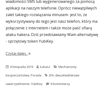
wiadomości SMS lub wygenerowanego za pomocą
aplikacji na naszym telefonie. Oprócz niewątpliwych
zalet takiego rozwiązania minusem jest to, że
wykorzystywany do tego jest nasz telefon, który ma
połączenie z internetem i także może paść ofiarą
ataku hakera. Dziś przedstawiamy Wam alternatywę
- sprzętowy token YubiKey.
"Zwiększamy bezpieczeństwo naszych kont w 
Czytaj dalej...
Opublikowano
Autor
Kategorie
4 listopada 2019
Łukasz
Mechanizmy
Tagi
bezpieczeństwa
,
Porada
2FA
,
dwuskładnikowe
do Zwiększamy bezpiecze
uwierzytelnienie
,
YubiKey
9 komentarzy