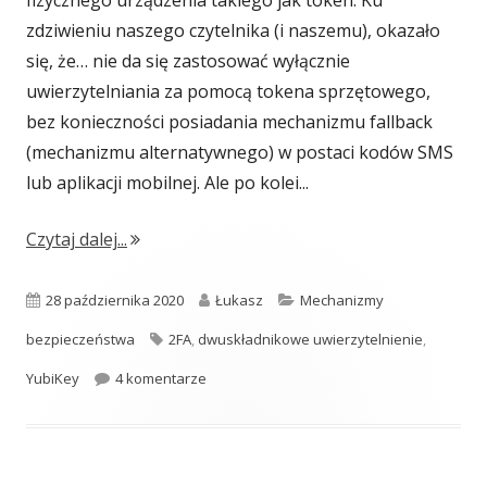
fizycznego urządzenia takiego jak token. Ku
zdziwieniu naszego czytelnika (i naszemu), okazało
się, że… nie da się zastosować wyłącznie
uwierzytelniania za pomocą tokena sprzętowego,
bez konieczności posiadania mechanizmu fallback
(mechanizmu alternatywnego) w postaci kodów SMS
lub aplikacji mobilnej. Ale po kolei...
"YubiKey jako jedyna metoda dwuskładnikoweg
Czytaj dalej...
Opublikowano
Autor
Kategorie
28 października 2020
Łukasz
Mechanizmy
Tagi
bezpieczeństwa
2FA
,
dwuskładnikowe uwierzytelnienie
,
do YubiKey jako jedyna metoda dwuskładni
YubiKey
4 komentarze