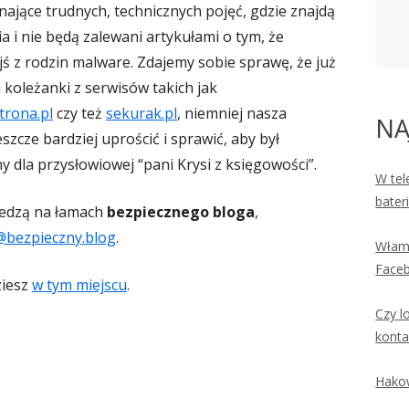
ające trudnych, technicznych pojęć, gdzie znajdą
 i nie będą zalewani artykułami o tym, że
ś z rodzin malware. Zdajemy sobie sprawę, że już
 koleżanki z serwisów takich jak
trona.pl
czy też
sekurak.pl
, niemniej nasza
NA
szcze bardziej uprościć i sprawić, aby był
 dla przysłowiowej “pani Krysi z księgowości”.
W tel
bater
wiedzą na łamach
bezpiecznego bloga
,
@bezpieczny.blog
.
Włama
Faceb
ziesz
w tym miejscu
.
Czy l
konta
Hakow