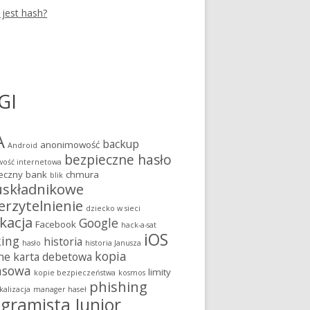
 jest hash?
GI
A
backup
anonimowość
Android
bezpieczne hasło
ość internetowa
eczny bank
chmura
blik
składnikowe
erzytelnienie
dziecko w sieci
kacja
Google
Facebook
hack-a-sat
iOS
king
historia
hasło
historia Janusza
kopia
ne
karta debetowa
asowa
limity
kopie bezpieczeństwa
kosmos
phishing
kalizacja
manager haseł
gramista Junior