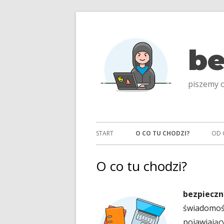
Przeskocz
do
treści
be
piszemy o
Menu
START
O CO TU CHODZI?
OD 
główne
O co tu chodzi?
bezpieczn
świadomośc
pojawiający