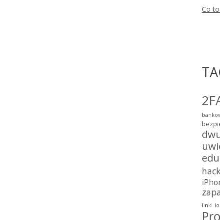
Co to
TA
2F
bankow
bezpi
dwu
uwi
edu
hac
iPho
zap
linki
lo
Pro