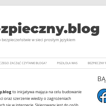
zpieczny.blog
 bezpieczeństwie w sieci prostym językiem
CZEGO ZACZĄĆ CZYTANIE BLOGA?
PISZĄ DLA WAS
BEZPIECZNY
BĄ
Gł
pa
y.blog
to inicjatywa mająca na celu budowanie
bo
i oraz szerzenie wiedzy o zagrożeniach
ch się w internecie. Skierowany jest do osób,