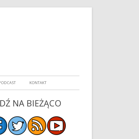
 PODCAST
KONTAKT
DŹ NA BIEŻĄCO
ówny
nel
czny