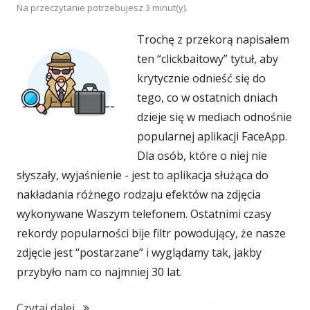
Na przeczytanie potrzebujesz
3
minut(y).
Trochę z przekorą napisałem
ten “clickbaitowy” tytuł, aby
krytycznie odnieść się do
tego, co w ostatnich dniach
dzieje się w mediach odnośnie
popularnej aplikacji FaceApp.
Dla osób, które o niej nie
słyszały, wyjaśnienie - jest to aplikacja służąca do
nakładania różnego rodzaju efektów na zdjęcia
wykonywane Waszym telefonem. Ostatnimi czasy
rekordy popularności bije filtr powodujący, że nasze
zdjęcie jest “postarzane” i wyglądamy tak, jakby
przybyło nam co najmniej 30 lat.
"Uważaj! Ten producent telefonów wysyła Two
Czytaj dalej...