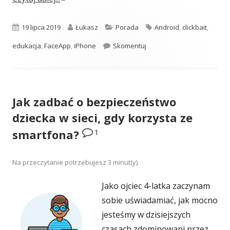
Opublikowano
Autor
Kategorie
Tagi
19 lipca 2019
Łukasz
Porada
Android
,
clickbait
,
Uważaj! Ten producent tele
edukacja
,
FaceApp
,
iPhone
Skomentuj
Jak zadbać o bezpieczeństwo
dziecka w sieci, gdy korzysta ze
1
smartfona?
Na przeczytanie potrzebujesz
3
minut(y).
Jako ojciec 4-latka zaczynam
sobie uświadamiać, jak mocno
jesteśmy w dzisiejszych
czasach zdominowani przez