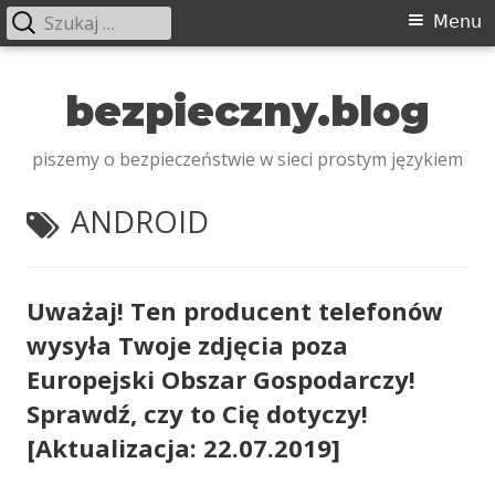
Szukaj:
Menu
Menu
główne
Przeskocz
do
bezpieczny.blog
treści
piszemy o bezpieczeństwie w sieci prostym językiem
TAGI:
ANDROID
Uważaj! Ten producent telefonów
wysyła Twoje zdjęcia poza
Europejski Obszar Gospodarczy!
Sprawdź, czy to Cię dotyczy!
[Aktualizacja: 22.07.2019]