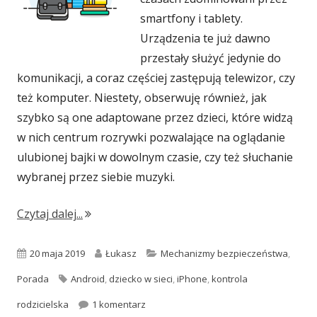
smartfony i tablety.
Urządzenia te już dawno
przestały służyć jedynie do
komunikacji, a coraz częściej zastępują telewizor, czy
też komputer. Niestety, obserwuję również, jak
szybko są one adaptowane przez dzieci, które widzą
w nich centrum rozrywki pozwalające na oglądanie
ulubionej bajki w dowolnym czasie, czy też słuchanie
wybranej przez siebie muzyki.
"Jak zadbać o bezpieczeństwo dziecka w siec
Czytaj dalej...
Opublikowano
Autor
Kategorie
20 maja 2019
Łukasz
Mechanizmy bezpieczeństwa
,
Tagi
Porada
Android
,
dziecko w sieci
,
iPhone
,
kontrola
do Jak zadbać o bezpieczeństwo dziecka
rodzicielska
1 komentarz