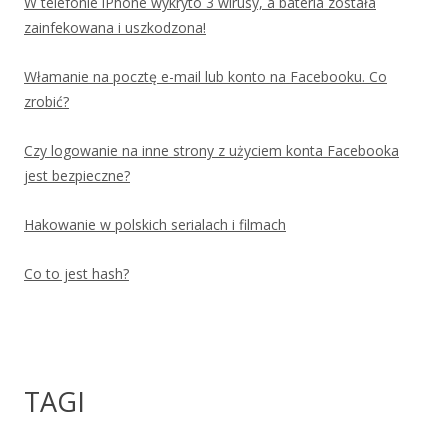
W telefonie iPhone wykryto 3 wirusy, a bateria została
zainfekowana i uszkodzona!
Włamanie na pocztę e-mail lub konto na Facebooku. Co
zrobić?
Czy logowanie na inne strony z użyciem konta Facebooka
jest bezpieczne?
Hakowanie w polskich serialach i filmach
Co to jest hash?
TAGI