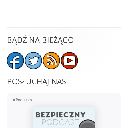
BĄDŹ NA BIEŻĄCO
Główny
panel
boczny
POSŁUCHAJ NAS!