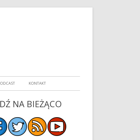
PODCAST
KONTAKT
DŹ NA BIEŻĄCO
ówny
nel
czny