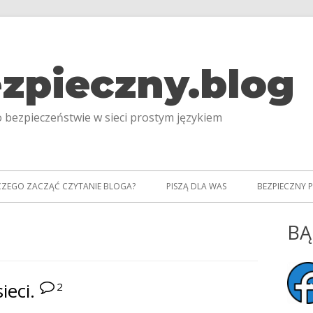
zpieczny.blog
 bezpieczeństwie w sieci prostym językiem
CZEGO ZACZĄĆ CZYTANIE BLOGA?
PISZĄ DLA WAS
BEZPIECZNY 
I
BĄ
Gł
pa
ieci.
2
bo