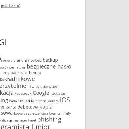
 jest hash?
GI
A
backup
anonimowość
Android
bezpieczne hasło
ość internetowa
eczny bank
chmura
blik
składnikowe
erzytelnienie
dziecko w sieci
kacja
Google
Facebook
hack-a-sat
iOS
king
historia
hasło
historia Janusza
kopia
ne
karta debetowa
asowa
limity
kopie bezpieczeństwa
kosmos
phishing
kalizacja
manager haseł
gramista Junior