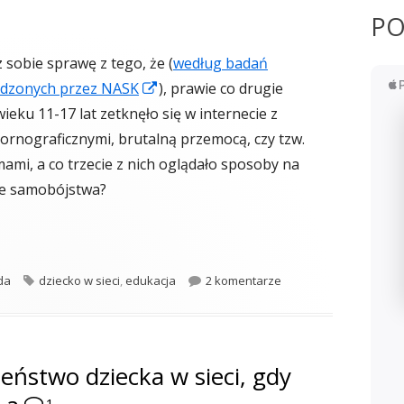
PO
 sobie sprawę z tego, że (
według badań
Strona
dzonych przez NASK
), prawie co drugie
otwiera
ieku 11-17 lat zetknęło się w internecie z
się
pornograficznymi, brutalną przemocą, czy tzw.
w
ami, a co trzecie z nich oglądało sposoby na
nowym
ie samobójstwa?
oknie
ieci."
orie
Tagi
do Nie zagub dziecka w
da
dziecko w sieci
,
edukacja
2 komentarze
eństwo dziecka w sieci, gdy
1