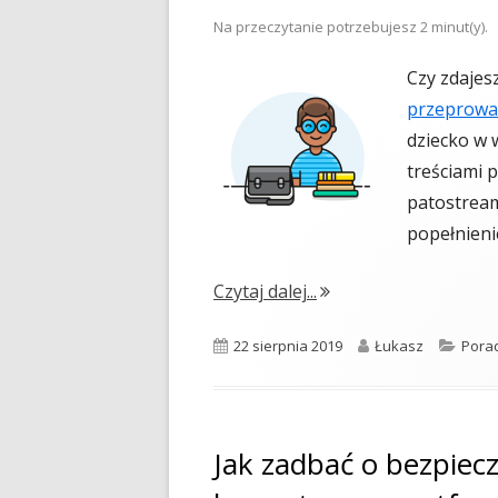
Na przeczytanie potrzebujesz
2
minut(y).
Czy zdajesz
przeprowa
dziecko w w
treściami 
patostream
popełnien
"Nie zagub dziecka w s
Czytaj dalej...
Opublikowano
Autor
Kateg
22 sierpnia 2019
Łukasz
Pora
Jak zadbać o bezpiecz