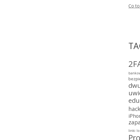
Co to
TA
2F
bankow
bezpi
dwu
uwi
edu
hac
iPho
zap
linki
lo
Pro