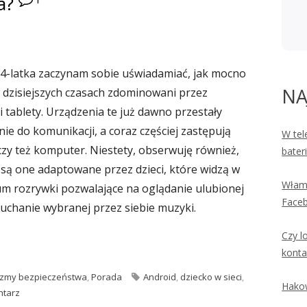
a?
c 4-latka zaczynam sobie uświadamiać, jak mocno
NA
 dzisiejszych czasach zdominowani przez
i tablety. Urządzenia te już dawno przestały
nie do komunikacji, a coraz częściej zastępują
W tel
 czy też komputer. Niestety, obserwuję również,
bater
 są one adaptowane przez dzieci, które widzą w
Włama
um rozrywki pozwalające na oglądanie ulubionej
Faceb
łuchanie wybranej przez siebie muzyki.
Czy l
zeństwo dziecka w sieci, gdy korzysta ze smartfona?"
konta
e
Tagi
zmy bezpieczeństwa
,
Porada
Android
,
dziecko w sieci
,
Hakow
do Jak zadbać o bezpieczeństwo dziecka w sieci, gdy korzysta ze sm
ntarz