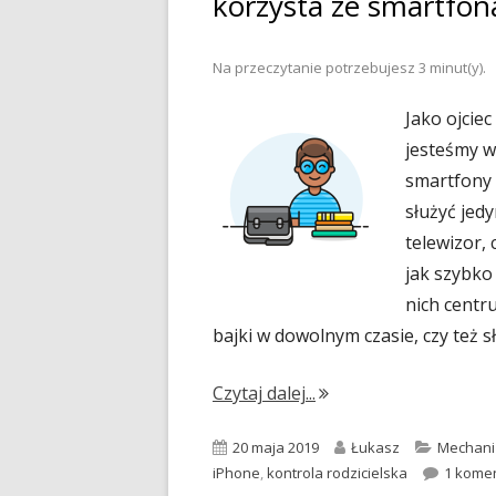
korzysta ze smartfon
Na przeczytanie potrzebujesz
3
minut(y).
Jako ojcie
jesteśmy w
smartfony 
służyć jedy
telewizor,
jak szybko
nich centr
bajki w dowolnym czasie, czy też s
"Jak zadbać o bezpiec
Czytaj dalej...
Opublikowano
Autor
Kategori
20 maja 2019
Łukasz
Mechani
iPhone
,
kontrola rodzicielska
1 kome