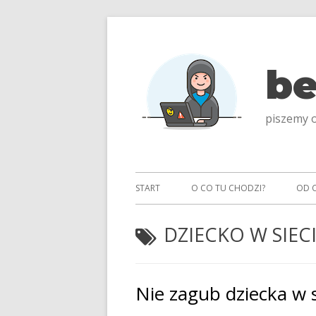
Przeskocz
do
treści
be
piszemy o
Menu
START
O CO TU CHODZI?
OD 
główne
TAGI:
DZIECKO W SIEC
Nie zagub dziecka w s