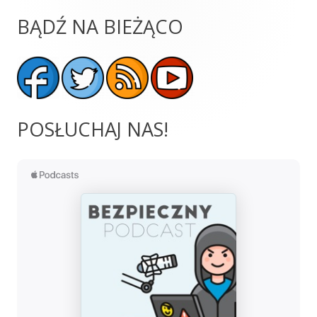
BĄDŹ NA BIEŻĄCO
Główny
panel
boczny
POSŁUCHAJ NAS!