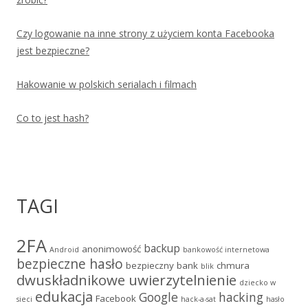
Czy logowanie na inne strony z użyciem konta Facebooka
jest bezpieczne?
Hakowanie w polskich serialach i filmach
Co to jest hash?
TAGI
2FA
backup
anonimowość
Android
bankowość internetowa
bezpieczne hasło
bezpieczny bank
chmura
blik
dwuskładnikowe uwierzytelnienie
dziecko w
edukacja
Google
hacking
Facebook
sieci
hack-a-sat
hasło