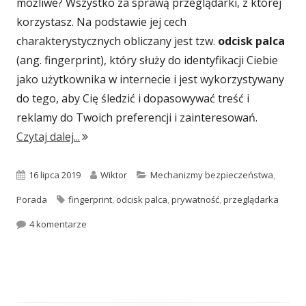
możliwe? Wszystko za sprawą przeglądarki, z której
korzystasz. Na podstawie jej cech
charakterystycznych obliczany jest tzw.
odcisk palca
(ang. fingerprint), który służy do identyfikacji Ciebie
jako użytkownika w internecie i jest wykorzystywany
do tego, aby Cię śledzić i dopasowywać treść i
reklamy do Twoich preferencji i zainteresowań.
"Co to jest odcisk palca przeglądarki?"
Czytaj dalej...
Opublikowano
Autor
Kategorie
16 lipca 2019
Wiktor
Mechanizmy bezpieczeństwa
,
Tagi
Porada
fingerprint
,
odcisk palca
,
prywatność
,
przeglądarka
do Co to jest odcisk palca przeglądarki?
4 komentarze