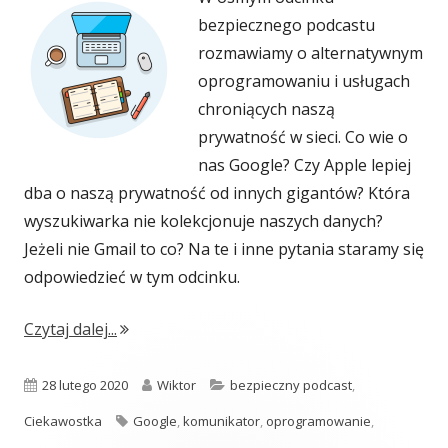
bezpiecznego podcastu
rozmawiamy o alternatywnym
oprogramowaniu i usługach
chroniących naszą
prywatność w sieci. Co wie o
nas Google? Czy Apple lepiej
dba o naszą prywatność od innych gigantów? Która
wyszukiwarka nie kolekcjonuje naszych danych?
Jeżeli nie Gmail to co? Na te i inne pytania staramy się
odpowiedzieć w tym odcinku.
"#008: Alternatywne oprogramowanie i usłu
Czytaj dalej...
Opublikowano
Autor
Kategorie
28 lutego 2020
Wiktor
bezpieczny podcast
,
Tagi
Ciekawostka
Google
,
komunikator
,
oprogramowanie
,