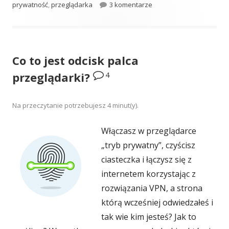
do #008: Alternatywne o
prywatność
,
przeglądarka
3 komentarze
Co to jest odcisk palca
4
przeglądarki?
Na przeczytanie potrzebujesz
4
minut(y).
Włączasz w przeglądarce
„tryb prywatny”, czyścisz
ciasteczka i łączysz się z
internetem korzystając z
rozwiązania VPN, a strona
którą wcześniej odwiedzałeś i
tak wie kim jesteś? Jak to