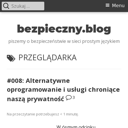
Szukaj:
Menu
Menu
główne
Przeskocz
do
bezpieczny.blog
treści
piszemy o bezpieczeństwie w sieci prostym językiem
TAGI:
PRZEGLĄDARKA
#008: Alternatywne
oprogramowanie i usługi chroniące
3
naszą prywatność
Na przeczytanie potrzebujesz
< 1
minutę.
W ósmym odcinku