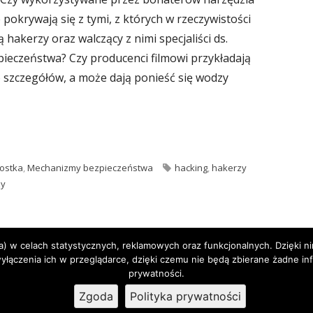
e pokrywają się z tymi, z których w rzeczywistości
ą hakerzy oraz walczący z nimi specjaliści ds.
ieczeństwa? Czy producenci filmowi przykładają
szczegółów, a może dają ponieść się wodzy
 serialach i filmach"
ie
Tagi
ostka
,
Mechanizmy bezpieczeństwa
hacking
,
hakerzy
do Hakowanie w polskich serialach i filmach
zy
ka) w celach statystycznych, reklamowych oraz funkcjonalnych. Dzięki 
from
www.flaticon.com
is licensed by
CC 3.0 BY
·
Korzystamy z
Tiny
ączenia ich w przeglądarce, dzięki czemu nie będą zbierane żadne info
prywatności.
Zgoda
Polityka prywatności