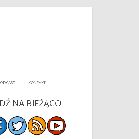
PODCAST
KONTAKT
DŹ NA BIEŻĄCO
ówny
nel
czny