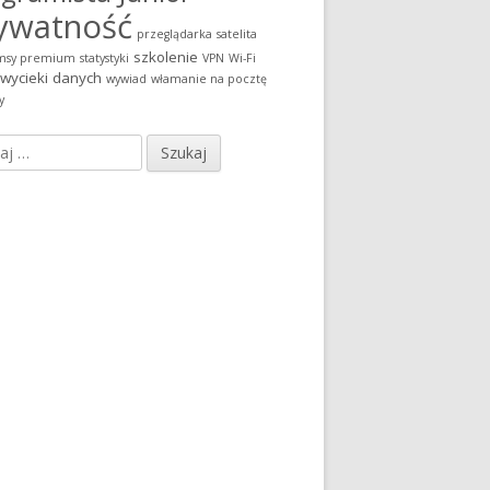
ywatność
z Internetu, czyli na co uważać klikając w link?"
przeglądarka
satelita
szkolenie
msy premium
statystyki
VPN
Wi-Fi
wycieki danych
wywiad
włamanie na pocztę
y
j: