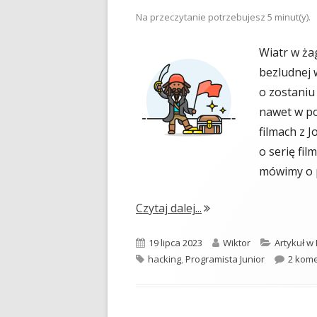
Na przeczytanie potrzebujesz
5
minut(y).
Wiatr w ża
bezludnej 
o zostaniu 
nawet w po
filmach z 
o serię fil
mówimy o 
"Piractwo komputero
Czytaj dalej...
Opublikowano
Autor
Kategorie
19 lipca 2023
Wiktor
Artykuł w
Tagi
hacking
,
Programista Junior
2 kom