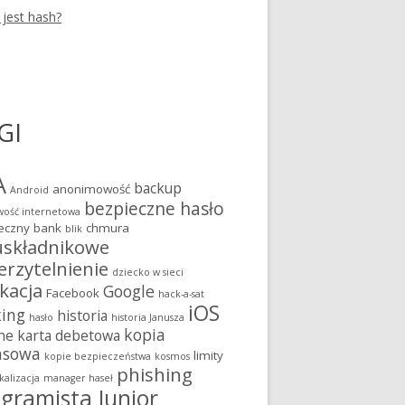
 jest hash?
o koniec wsparcia Windows 7. Co to znaczy?
GI
A
backup
anonimowość
Android
bezpieczne hasło
ość internetowa
eczny bank
chmura
blik
składnikowe
erzytelnienie
dziecko w sieci
kacja
Google
Facebook
hack-a-sat
iOS
king
historia
hasło
historia Janusza
kopia
ne
karta debetowa
asowa
limity
kopie bezpieczeństwa
kosmos
phishing
kalizacja
manager haseł
gramista Junior