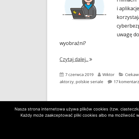
i aplikacj
korzystaj
cyberbezp
uwagę do 
wyobraźni?
"Hakowanie w polskich
Czytaj dalej...
Opublikowano
Autor
Kategor
7 czerwca 2019
Wiktor
Ciekaw
aktorzy
,
polskie seriale
17 komentar
Zawartość
Nasza strona internetowa używa plików cookies (tzw. ciastecz
Polityka Prywatności
·
Icons made by
Freepik
Każdy może zaakceptować pliki cookies albo ma możliwość wył
Framework
stopki