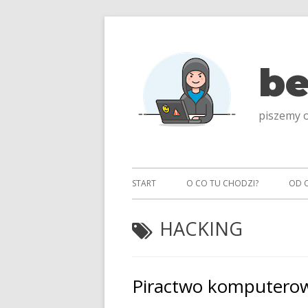
Przeskocz
do
treści
be
piszemy o
Menu
START
O CO TU CHODZI?
OD 
główne
TAGI:
HACKING
Piractwo komputero