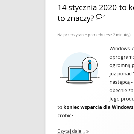
14 stycznia 2020 to 
to znaczy?
4
Na przeczytanie potrzebujesz
2
minut(y).
Windows 7 
oprogramow
ogromną po
już ponad 
następcą -
obecnie za
Jego produ
to
koniec wsparcia dla Windows
zrobić?
"14 stycznia 2020 to 
Czytaj dalej...