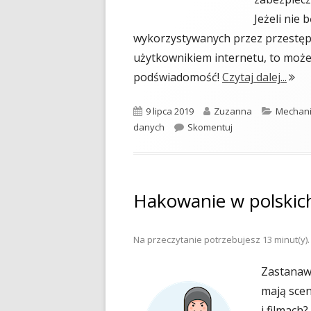
Jeżeli nie
wykorzystywanych przez przestęp
użytkownikiem internetu, to możes
"Czy
podświadomość!
Czytaj dalej...
Opublikowano
Autor
Kategor
9 lipca 2019
Zuzanna
Mechani
Czy dasz się złow
danych
Skomentuj
Hakowanie w polskich 
Na przeczytanie potrzebujesz
13
minut(y).
Zastanawi
mają sce
i filmach