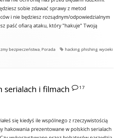
 będziesz sobie zdawać sprawy z metod
ców i nie będziesz rozsądnym/odpowiedzialnym
z paść ofiarą ataku, który "hakuje" Twoją
 dasz się złowić cyberprzestępcom?"
ie
Tagi
zmy bezpieczeństwa
,
Porada
hacking
,
phishing
,
wycieki
ić cyberprzestępcom?
serialach i filmach
17
ałeś się kiedyś ile wspólnego z rzeczywistością
ny hakowania prezentowane w polskich serialach
? Czy wykorzystywane przez bohaterów narzędzia