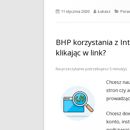
Opublikowano
Autor
Kateg
11 stycznia 2020
Łukasz
Pora
BHP korzystania z Int
klikając w link?
Na przeczytanie potrzebujesz
5
minut(y).
Chcesz nau
stron czy 
prowadzący
Chcesz dow
konto, inst
podszywają