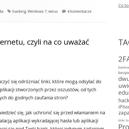
Co to
orie
Tagi
do 14 stycznia 2020 t
da
hacking
,
Windows 7
,
wirus
4 komentarze
ernetu, czyli na co uważać
TA
2F
bankow
bezpi
dwu
czyć się odróżniać linki, które mogą odsyłać do
uwi
aplikacji stworzonych przez oszustów, od tych
edu
ch do godnych zaufania stron?
hac
iPho
zap
iedzieć się, jak uchronić się przed włamaniem na
alacją aplikacji wykradającej hasła lub aplikacji
linki
lo
Pro
cej się pod Twój bank, której jedynym zadaniem