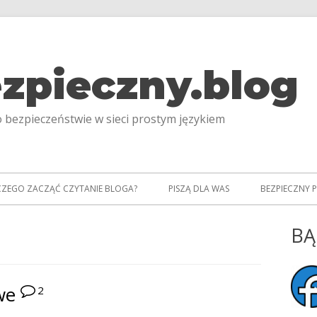
zpieczny.blog
 bezpieczeństwie w sieci prostym językiem
CZEGO ZACZĄĆ CZYTANIE BLOGA?
PISZĄ DLA WAS
BEZPIECZNY 
BĄ
Gł
pa
we
2
bo