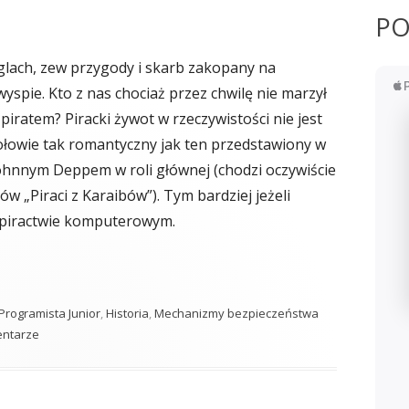
PO
glach, zew przygody i skarb zakopany na
wyspie. Kto z nas chociaż przez chwilę nie marzył
piratem? Piracki żywot w rzeczywistości nie jest
łowie tak romantyczny jak ten przedstawiony w
Johnnym Deppem w roli głównej (chodzi oczywiście
mów „Piraci z Karaibów”). Tym bardziej jeżeli
piractwie komputerowym.
we"
 Programista Junior
,
Historia
,
Mechanizmy bezpieczeństwa
do Piractwo komputerowe
entarze