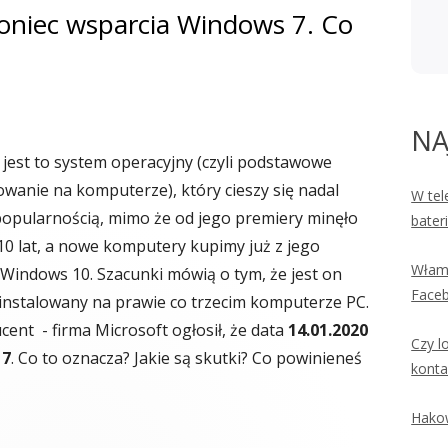
koniec wsparcia Windows 7. Co
NA
jest to system operacyjny (czyli podstawowe
anie na komputerze), który cieszy się nadal
W tel
pularnością, mimo że od jego premiery minęło
bater
10 lat, a nowe komputery kupimy już z jego
Włama
 Windows 10. Szacunki mówią o tym, że jest on
Faceb
instalowany na prawie co trzecim komputerze PC.
cent - firma Microsoft ogłosił, że data
14.01.2020
Czy l
 7
. Co to oznacza? Jakie są skutki? Co powinieneś
konta
Hakow
koniec wsparcia Windows 7. Co to znaczy?"