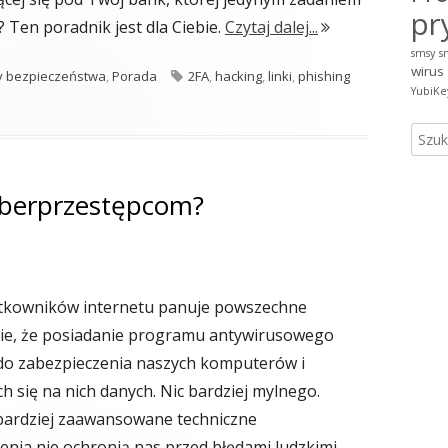
pr
"BHP korzystania 
 Ten poradnik jest dla Ciebie.
Czytaj dalej...
smsy
s
wirus
Tagi
 bezpieczeństwa
,
Porada
2FA
,
hacking
,
linki
,
phishing
YubiKe
czyli na co uważać klikając w link?
Szuka
cyberprzestępcom?
tkowników internetu panuje powszechne
ie, że posiadanie programu antywirusowego
do zabezpieczenia naszych komputerów i
h się na nich danych. Nic bardziej mylnego.
bardziej zaawansowane techniczne
enia nie ochronią nas przed błędami ludzkimi.