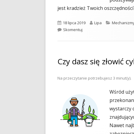
jest kradzież Twoich oszczędności?
Opublikowano
Autor
Kategorie
18 lipca 2019
Lipa
Mechanizmy
BHP korzystania z Internetu, 
Skomentuj
Czy dasz się złowić 
Na przeczytanie potrzebujesz
3
minut(y).
Wśród uży
przekonan
wystarczy 
znajdującyc
Nawet naj
zabezpiecz