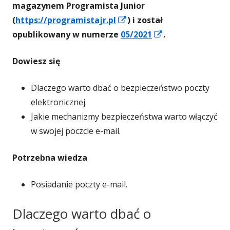
magazynem Programista Junior
Strona
(
https://programistajr.pl
) i został
otwiera
Strona
opublikowany w numerze
05/2021
.
się
otwiera
Dowiesz się
w
się
nowym
w
Dlaczego warto dbać o bezpieczeństwo poczty
oknie
nowym
elektronicznej.
oknie
Jakie mechanizmy bezpieczeństwa warto włączyć
w swojej poczcie e-mail.
Potrzebna wiedza
Posiadanie poczty e-mail.
Dlaczego warto dbać o