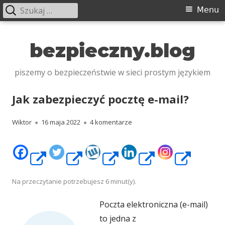
Szukaj:
Menu
Menu
główne
Przeskocz
do
bezpieczny.blog
treści
piszemy o bezpieczeństwie w sieci prostym językiem
Jak zabezpieczyć pocztę e-mail?
Autor
Opublikowano
do Jak zabezpieczyć pocztę e-
Wiktor
16 maja 2022
4 komentarze
Strona
Strona
Strona
Strona
Stro
otwiera
otwiera
otwiera
otwiera
otwi
Na przeczytanie potrzebujesz
6
minut(y).
Poczta elektroniczna (e-mail)
się
się
się
się
się
to jedna z