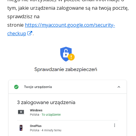
tym, jakie urządzenia zalogowane są na twoją pocztę,
sprawdzisz na
stronie
https://myaccount.google.com/security-
Strona
checkup
.
otwiera
się
w
nowym
oknie