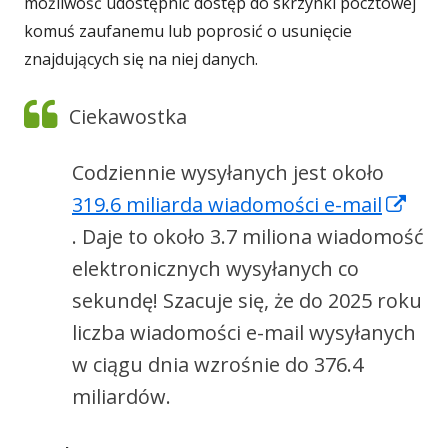
nowym
możliwość udostępnić dostęp do skrzynki pocztowej
oknie
komuś zaufanemu lub poprosić o usunięcie
znajdujących się na niej danych.
Ciekawostka
Codziennie wysyłanych jest około
319.6 miliarda wiadomości e-mail
Strona
. Daje to około 3.7 miliona wiadomość
otwiera
elektronicznych wysyłanych co
się
sekundę! Szacuje się, że do 2025 roku
w
liczba wiadomości e-mail wysyłanych
nowym
w ciągu dnia wzrośnie do 376.4
oknie
miliardów.