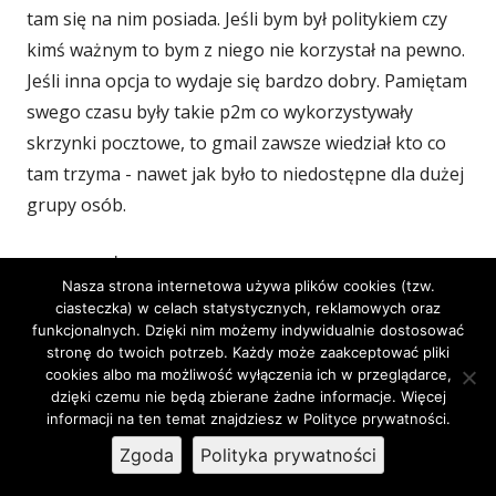
tam się na nim posiada. Jeśli bym był politykiem czy
kimś ważnym to bym z niego nie korzystał na pewno.
Jeśli inna opcja to wydaje się bardzo dobry. Pamiętam
swego czasu były takie p2m co wykorzystywały
skrzynki pocztowe, to gmail zawsze wiedział kto co
tam trzyma - nawet jak było to niedostępne dla dużej
grupy osób.
↓
Odpowiedz
Nasza strona internetowa używa plików cookies (tzw.
ciasteczka) w celach statystycznych, reklamowych oraz
funkcjonalnych. Dzięki nim możemy indywidualnie dostosować
Adam
stronę do twoich potrzeb. Każdy może zaakceptować pliki
cookies albo ma możliwość wyłączenia ich w przeglądarce,
5 sierpnia 2023 o 14:21
dzięki czemu nie będą zbierane żadne informacje. Więcej
informacji na ten temat znajdziesz w Polityce prywatności.
Dobry artykuł na temat bezpieczeństwa. Zwłaszcza
Zgoda
Polityka prywatności
druga część była dla mnie bardziej interesująca.