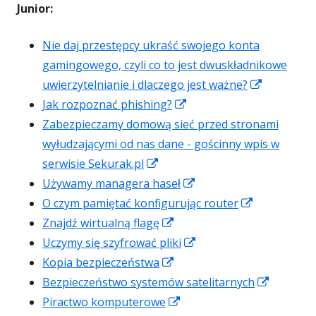
Junior:
Nie daj przestępcy ukraść swojego konta
gamingowego, czyli co to jest dwuskładnikowe
Strona
uwierzytelnianie i dlaczego jest ważne?
Strona
otwiera
Jak rozpoznać phishing?
otwiera
się
Zabezpieczamy domową sieć przed stronami
się
w
wyłudzającymi od nas dane - gościnny wpis w
Strona
w
nowym
serwisie Sekurak.pl
otwiera
nowym
Strona
oknie
Używamy managera haseł
się
oknie
otwiera
Strona
O czym pamiętać konfigurując router
w
Strona
się
otwiera
Znajdź wirtualną flagę
nowym
otwiera
w
Strona
się
Uczymy się szyfrować pliki
oknie
się
Strona
nowym
otwiera
w
Kopia bezpieczeństwa
w
otwiera
oknie
się
nowym
Strona
Bezpieczeństwo systemów satelitarnych
nowym
się
Strona
w
oknie
otwiera
Piractwo komputerowe