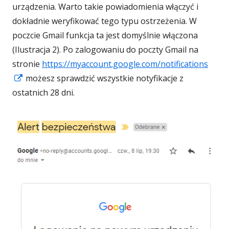
urządzenia. Warto takie powiadomienia włączyć i
dokładnie weryfikować tego typu ostrzeżenia. W
poczcie Gmail funkcja ta jest domyślnie włączona
(Ilustracja 2). Po zalogowaniu do poczty Gmail na
stronie
https://myaccount.google.com/notifications
Strona
możesz sprawdzić wszystkie notyfikacje z
otwiera
ostatnich 28 dni.
się
w
nowym
oknie