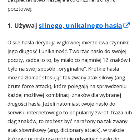
bezpieczeństwo naszej elektronicznej skrzynki
pocztowej:
St
1. Używaj
silnego, unikalnego hasła
ot
O sile hasła decydują w głównej mierze dwa czynniki:
się
jego długość i unikalność. Tworząc hasło do swojej
w
poczty, zadbaj o to, by miało co najmniej 12 znaków i
no
było na swój sposób „oryginalne”. Krótkie hasła
ok
można złamać stosując tak zwany atak siłowy (ang.
brute force attack), które polegają na sprawdzeniu
każdej możliwej kombinacji znaków dla wybranej
długości hasła. Jeżeli natomiast twoje hasło do
serwisu internetowego to popularny zwrot, fraza lub
ciąg znaków, to możesz być narażony na tak zwany
atak słownikowy (ang. dictionary attack), w trakcie
którego przestępca próbuje odgadnąć hasło do