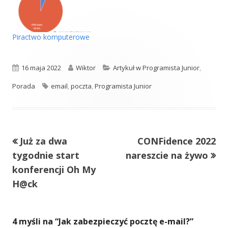
Piractwo komputerowe
Opublikowano
Autor
Kategorie
16 maja 2022
Wiktor
Artykuł w Programista Junior
,
Tagi
Porada
email
,
poczta
,
Programista Junior
Poprzedni
Następny
Już za dwa
CONFidence 2022
Nawigacja
artykół
artykół:
tygodnie start
nareszcie na żywo
wpisu
konferencji Oh My
H@ck
4 myśli na “
Jak zabezpieczyć pocztę e-mail?
”