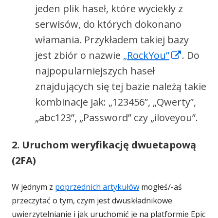
jeden plik haseł, które wyciekły z
serwisów, do których dokonano
włamania. Przykładem takiej bazy
Strona
jest zbiór o nazwie
„RockYou”
. Do
otwiera
najpopularniejszych haseł
się
znajdujących się tej bazie należą takie
w
kombinacje jak: „123456”, „Qwerty”,
nowym
„abc123”, „Password” czy „iloveyou”.
oknie
2. Uruchom weryfikację dwuetapową
(2FA)
W jednym z
poprzednich artykułów
mogłeś/-aś
przeczytać o tym, czym jest dwuskładnikowe
uwierzytelnianie i jak uruchomić je na platformie Epic