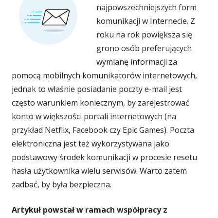
najpowszechniejszych form
w
w
w
w
w
komunikacji w Internecie. Z
roku na rok powiększa się
nowym
nowym
nowym
nowym
now
grono osób preferujących
wymianę informacji za
oknie
oknie
oknie
oknie
okni
pomocą mobilnych komunikatorów internetowych,
jednak to właśnie posiadanie poczty e-mail jest
często warunkiem koniecznym, by zarejestrować
konto w większości portali internetowych (na
przykład Netflix, Facebook czy Epic Games). Poczta
elektroniczna jest też wykorzystywana jako
podstawowy środek komunikacji w procesie resetu
hasła użytkownika wielu serwisów. Warto zatem
zadbać, by była bezpieczna.
Artykuł powstał w ramach współpracy z