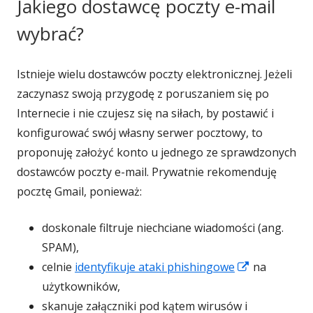
Jakiego dostawcę poczty e-mail
w
nowym
wybrać?
oknie
Istnieje wielu dostawców poczty elektronicznej. Jeżeli
zaczynasz swoją przygodę z poruszaniem się po
Internecie i nie czujesz się na siłach, by postawić i
konfigurować swój własny serwer pocztowy, to
proponuję założyć konto u jednego ze sprawdzonych
dostawców poczty e-mail. Prywatnie rekomenduję
pocztę Gmail, ponieważ:
doskonale filtruje niechciane wiadomości (ang.
SPAM),
Strona
celnie
identyfikuje ataki phishingowe
na
otwiera
użytkowników,
się
skanuje załączniki pod kątem wirusów i