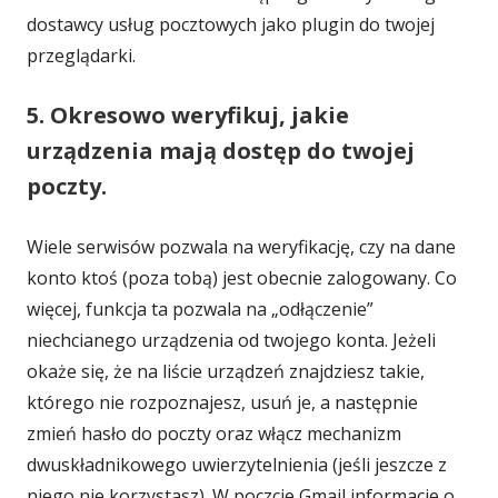
w
dostawcy usług pocztowych jako plugin do twojej
nowym
przeglądarki.
oknie
5. Okresowo weryfikuj, jakie
urządzenia mają dostęp do twojej
poczty.
Wiele serwisów pozwala na weryfikację, czy na dane
konto ktoś (poza tobą) jest obecnie zalogowany. Co
więcej, funkcja ta pozwala na „odłączenie”
niechcianego urządzenia od twojego konta. Jeżeli
okaże się, że na liście urządzeń znajdziesz takie,
którego nie rozpoznajesz, usuń je, a następnie
zmień hasło do poczty oraz włącz mechanizm
dwuskładnikowego uwierzytelnienia (jeśli jeszcze z
niego nie korzystasz). W poczcie Gmail informacje o