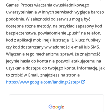
Games. Proces włączania dwuskładnikowego
uwierzytelniania w innych serwisach wygląda bardzo
podobnie. W zależności od serwisu mogą być
dostępne różne metody, na przykład zapasowy kod
bezpieczeństwa, powiadomienie „push” na telefon,
kod z aplikacji mobilnej (Ilustracja 1), klucz Yubikey
czy kod dostarczany w wiadomości e-mail lub SMS.
Włączenie tego mechanizmu sprawi, że znajomość
jedynie hasła do konta nie pozwoli atakującemu na
uzyskanie dostępu do twojego konta. Informację, jak
to zrobić w Gmail, znajdziesz na stronie
Strona
https://www.google.com/landing/2step/
.
otwiera
się
w
nowym