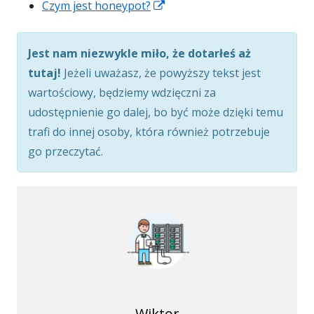
Strona
oknie
w
otwiera
nowym
się
Czym jest honeypot?
otwiera
nowym
się
oknie
w
się
oknie
w
nowym
Jest nam niezwykle miło, że dotarłeś aż
w
nowym
oknie
tutaj!
Jeżeli uważasz, że powyższy tekst jest
nowym
oknie
wartościowy, będziemy wdzięczni za
oknie
udostępnienie go dalej, bo być może dzięki temu
trafi do innej osoby, która również potrzebuje
go przeczytać.
Wiktor