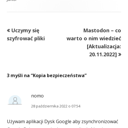
Poprzedni
Następny
Uczymy się
Mastodon – co
Nawigacja
artykół
artykół:
szyfrować pliki
warto o nim wiedzieć
wpisu
[Aktualizacja:
20.11.2022]
3 myśli na “
Kopia bezpieczeństwa
”
nomo
28 października 2022 o 07:54
Używam aplikacji Dysk Google aby zsynchronizować