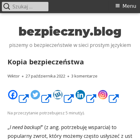
Szukaj:
Menu
Menu
główne
Przeskocz
do
bezpieczny.blog
treści
piszemy o bezpieczeństwie w sieci prostym językiem
Kopia bezpieczeństwa
Autor
Opublikowano
do Kopia bezpieczeńs
Wiktor
27 października 2022
3 komentarze
Strona
Strona
Strona
Strona
Stro
otwiera
otwiera
otwiera
otwiera
otwi
Na przeczytanie potrzebujesz
5
minut(y).
„
I need backup!
” (z ang. potrzebuję wsparcia) to
się
się
się
się
się
popularny zwrot, który możemy często usłyszeć z ust