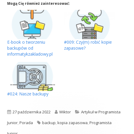
Mogą Cię również zainteresować:
E-book o tworzeniu
#009: Czy(m) robić kopie
backupów od
zapasowe?
informatykzakladowy.pl
#024: Nasze backupy
Opublikowano
Autor
Kategorie
27 października 2022
Wiktor
Artykuł w Programista
Tagi
Junior
,
Porada
backup
,
kopia zapasowa
,
Programista
Junior