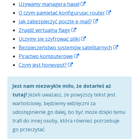
otwiera
nowym
Strona
oknie
Używamy managera haseł
się
oknie
otwiera
Strona
O czym pamiętać konfigurując router
w
się
Strona
otwiera
Jak zabezpieczyć pocztę e-mail?
nowym
Strona
w
otwiera
się
Znajdź wirtualną flagę
oknie
otwiera
nowym
Strona
się
w
Uczymy się szyfrować pliki
się
oknie
otwiera
w
nowym
Strona
Bezpieczeństwo systemów satelitarnych
w
Strona
się
nowym
oknie
otwiera
Piractwo komputerowe
Strona
nowym
otwiera
w
oknie
się
Czym jest honeypot?
otwiera
oknie
się
nowym
w
się
w
oknie
nowym
Jest nam niezwykle miło, że dotarłeś aż
w
nowym
oknie
tutaj!
Jeżeli uważasz, że powyższy tekst jest
nowym
oknie
wartościowy, będziemy wdzięczni za
oknie
udostępnienie go dalej, bo być może dzięki temu
trafi do innej osoby, która również potrzebuje
go przeczytać.