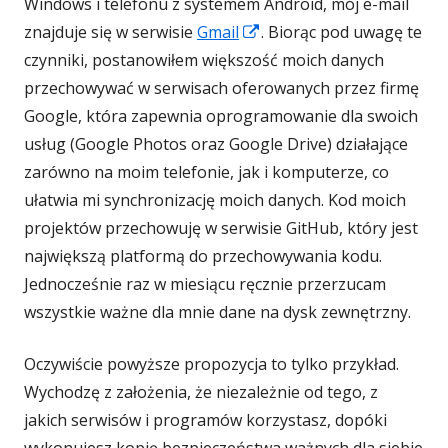
Windows i telefonu z systemem Android, mój e-mail
w
oknie
Strona
znajduje się w serwisie
Gmail
. Biorąc pod uwagę te
nowym
otwiera
czynniki, postanowiłem większość moich danych
oknie
się
przechowywać w serwisach oferowanych przez firmę
w
Google, która zapewnia oprogramowanie dla swoich
nowym
usług (Google Photos oraz Google Drive) działające
oknie
zarówno na moim telefonie, jak i komputerze, co
ułatwia mi synchronizację moich danych. Kod moich
projektów przechowuję w serwisie GitHub, który jest
największą platformą do przechowywania kodu.
Jednocześnie raz w miesiącu ręcznie przerzucam
wszystkie ważne dla mnie dane na dysk zewnętrzny.
Oczywiście powyższe propozycja to tylko przykład.
Wychodzę z założenia, że niezależnie od tego, z
jakich serwisów i programów korzystasz, dopóki