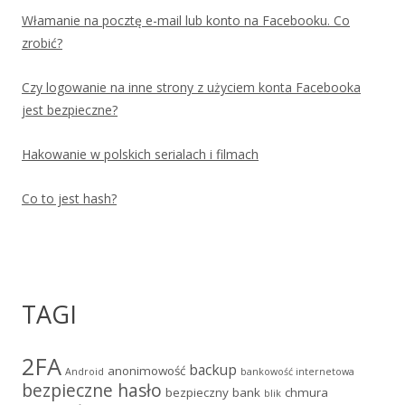
Włamanie na pocztę e-mail lub konto na Facebooku. Co
zrobić?
Czy logowanie na inne strony z użyciem konta Facebooka
jest bezpieczne?
Hakowanie w polskich serialach i filmach
Co to jest hash?
TAGI
2FA
backup
anonimowość
Android
bankowość internetowa
bezpieczne hasło
bezpieczny bank
chmura
blik