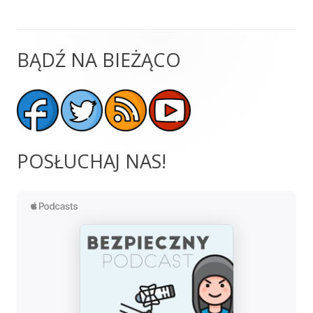
BĄDŹ NA BIEŻĄCO
Główny
panel
boczny
POSŁUCHAJ NAS!