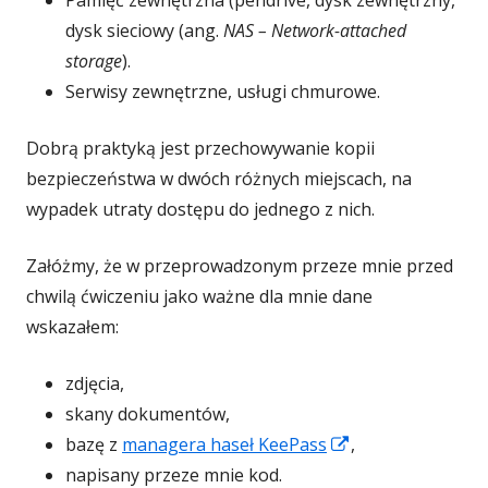
Pamięć zewnętrzna (pendrive, dysk zewnętrzny,
dysk sieciowy (ang.
NAS
–
Network-attached
storage
).
Serwisy zewnętrzne, usługi chmurowe.
Dobrą praktyką jest przechowywanie kopii
bezpieczeństwa w dwóch różnych miejscach, na
wypadek utraty dostępu do jednego z nich.
Załóżmy, że w przeprowadzonym przeze mnie przed
chwilą ćwiczeniu jako ważne dla mnie dane
wskazałem:
zdjęcia,
skany dokumentów,
Strona
bazę z
managera haseł KeePass
,
otwiera
napisany przeze mnie kod.