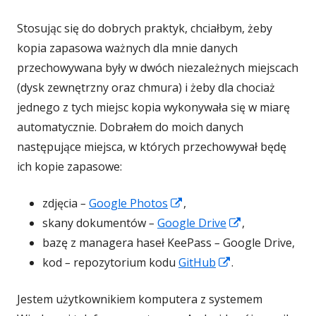
się
Stosując się do dobrych praktyk, chciałbym, żeby
w
kopia zapasowa ważnych dla mnie danych
nowym
przechowywana były w dwóch niezależnych miejscach
oknie
(dysk zewnętrzny oraz chmura) i żeby dla chociaż
jednego z tych miejsc kopia wykonywała się w miarę
automatycznie. Dobrałem do moich danych
następujące miejsca, w których przechowywał będę
ich kopie zapasowe:
Strona
zdjęcia
–
Google Photos
,
otwiera
Strona
skany dokumentów
–
Google Drive
,
się
otwiera
bazę z managera haseł KeePass
–
Google Drive,
w
Strona
się
kod
–
repozytorium kodu
GitHub
.
nowym
otwiera
w
Jestem użytkownikiem komputera z systemem
oknie
się
nowym