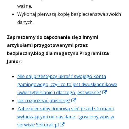
ważne.
Wykonaj pierwszą kopię bezpieczeństwa swoich
danych.
Zapraszamy do zapoznania się z innymi
artykułami przygotowanymi przez
bezpieczny.blog dla magazynu Programista
Junior:
Nie daj przestępcy ukraść swojego konta
gamingowego, czyli co to jest dwuskładnikowe
Strona
uwierzytelnianie i dlaczego jest ważne?
Strona
otwiera
Jak rozpoznać phishing?
otwiera
się
Zabezpieczamy domową sieć przed stronami
się
w
wyłudzającymi od nas dane - gościnny wpis w
Strona
w
nowym
serwisie Sekurak.pl