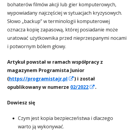
bohaterów filmów akcji lub gier komputerowych,
w
w
w
w
w
wypowiadany najczęściej w sytuacjach kryzysowych.
Słowo „backup” w terminologii komputerowej
nowym
nowym
nowym
nowym
now
oznacza kopię zapasową, której posiadanie może
uratować użytkownika przed nieprzespanymi nocami
oknie
oknie
oknie
oknie
okni
i potwornym bólem głowy.
Artykuł powstał w ramach współpracy z
magazynem Programista Junior
Strona
(
https://programistajr.pl
) i został
otwiera
Strona
opublikowany w numerze
02/2022
.
się
otwiera
Dowiesz się
w
się
nowym
w
Czym jest kopia bezpieczeństwa i dlaczego
oknie
nowym
warto ją wykonywać.
oknie