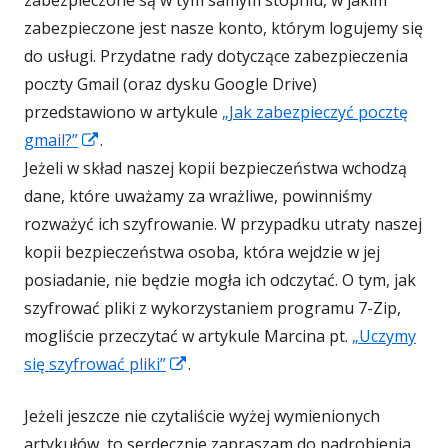
zabezpieczone jest nasze konto, którym logujemy się
do usługi. Przydatne rady dotyczące zabezpieczenia
poczty Gmail (oraz dysku Google Drive)
przedstawiono w artykule
„Jak zabezpieczyć pocztę
Strona
gmail?”
.
otwiera
Jeżeli w skład naszej kopii bezpieczeństwa wchodzą
się
dane, które uważamy za wrażliwe, powinniśmy
w
rozważyć ich szyfrowanie. W przypadku utraty naszej
nowym
kopii bezpieczeństwa osoba, która wejdzie w jej
oknie
posiadanie, nie będzie mogła ich odczytać. O tym, jak
szyfrować pliki z wykorzystaniem programu 7-Zip,
mogliście przeczytać w artykule Marcina pt.
„Uczymy
Strona
się szyfrować pliki”
.
otwiera
Jeżeli jeszcze nie czytaliście wyżej wymienionych
się
artykułów, to serdecznie zapraszam do nadrobienia
w