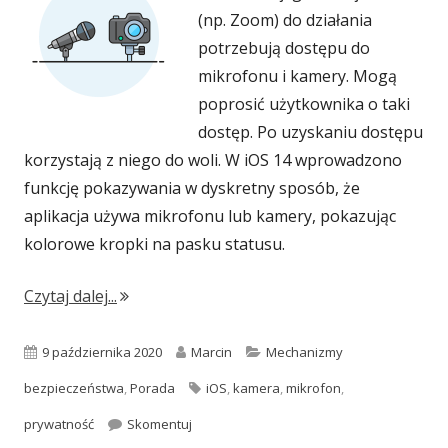
(np. Zoom) do działania
potrzebują dostępu do
mikrofonu i kamery. Mogą
poprosić użytkownika o taki
dostęp. Po uzyskaniu dostępu
korzystają z niego do woli. W iOS 14 wprowadzono
funkcję pokazywania w dyskretny sposób, że
aplikacja używa mikrofonu lub kamery, pokazując
kolorowe kropki na pasku statusu.
"O co chodzi z tymi kropkami w iOS 14?"
Czytaj dalej...
Opublikowano
Autor
Kategorie
9 października 2020
Marcin
Mechanizmy
Tagi
bezpieczeństwa
,
Porada
iOS
,
kamera
,
mikrofon
,
O co chodzi z tymi kropkami w iOS 14?
prywatność
Skomentuj