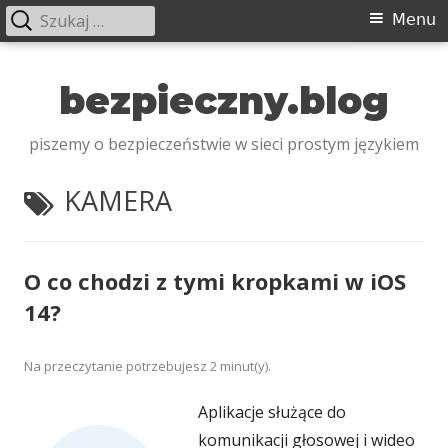
Szukaj:
Menu
Menu
główne
Przeskocz
do
bezpieczny.blog
treści
piszemy o bezpieczeństwie w sieci prostym językiem
TAGI:
KAMERA
O co chodzi z tymi kropkami w iOS
14?
Na przeczytanie potrzebujesz
2
minut(y).
Aplikacje służące do
komunikacji głosowej i wideo