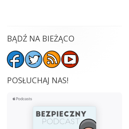
BĄDŹ NA BIEŻĄCO
Główny
panel
boczny
POSŁUCHAJ NAS!