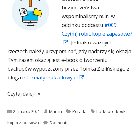
bezpieczeństwa
wspominaliśmy m.in. w
odcinku podcastu
#009:
Czy(m) robić kopie zapasowe?
Strona
. Jednak o ważnych
otwiera
rzeczach należy przypominać, gdy nadarzy się okazja.
się
Tym razem okazją jest e-book o tworzeniu
w
backupów wypuszczony przez Tomka Zielińskiego z
nowym
Strona
bloga
informatykzakladowy.pl
.
oknie
otwiera
"E-book o tworzeniu backupów od informat
Czytaj dalej...
się
w
Opublikowano
Autor
Kategorie
Tagi
29 marca 2021
Marcin
Porada
backup
,
e-book
,
nowym
oknie
E-book o tworzeniu backupów od inf
kopia zapasowa
Skomentuj