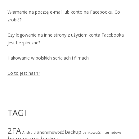
Włamanie na pocztę e-mail lub konto na Facebooku. Co
zrobić?
Czy logowanie na inne strony z użyciem konta Facebooka
jest bezpieczne?
Hakowanie w polskich serialach i filmach
Co to jest hash?
TAGI
2FA
backup
anonimowość
Android
bankowość internetowa
bezpieczne hasło