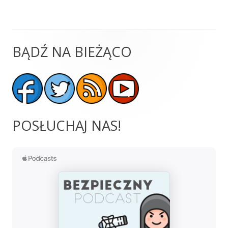
BĄDŹ NA BIEŻĄCO
Główny
panel
boczny
POSŁUCHAJ NAS!