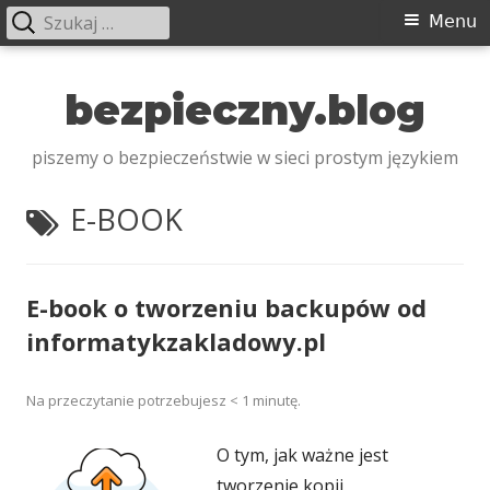
Szukaj:
Menu
Menu
główne
Przeskocz
do
bezpieczny.blog
treści
piszemy o bezpieczeństwie w sieci prostym językiem
TAGI:
E-BOOK
E-book o tworzeniu backupów od
informatykzakladowy.pl
Na przeczytanie potrzebujesz
< 1
minutę.
O tym, jak ważne jest
tworzenie kopii