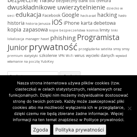
bezpieczny bank
chmura
blik
dwuskładnikowe uwierzytelnienie
dziecko w
edukacja
Google
hacking
Facebook
sieci
hack-a-sat
hasło
iOS
historia
iPhone
karta debetowa
historia Janusza
kopia zapasowa
limity
kopie bezpieczeństwa
kosmos
linki
Programista
phishing
lokalizacja
manager haseł
prywatność
Junior
przeglądarka
satelita
smsy
smsy
szkolenie
wirus
wycieki danych
premium
statystyki
VPN
Wi-Fi
wywiad
włamanie na pocztę
YubiKey
Szukaj:
Nasza strona internetowa używa plików cookies (tzw.
ciasteczka) w celach statystycznych, reklamowych oraz
funkcjonalnych. Dzięki nim możemy indywidualnie dostosować
stronę do twoich potrzeb. Każdy może zaakceptować pliki
Zawartość
Polityka Prywatności
·
Icons made by
Freepik
from
cookies albo ma możliwość wyłączenia ich w przeglądarce,
stopki
www.flaticon.com
is licensed by
CC 3.0 BY
·
Korzystamy z
dzięki czemu nie będą zbierane żadne informacje. Więcej
informacji na ten temat znajdziesz w Polityce prywatności.
Tiny Framework
Zgoda
Polityka prywatności