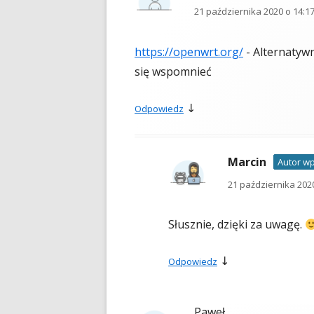
21 października 2020 o 14:1
https://openwrt.org/
- Alternatyw
się wspomnieć
↓
Odpowiedz
Marcin
Autor w
21 października 2020
Słusznie, dzięki za uwagę.
↓
Odpowiedz
Paweł