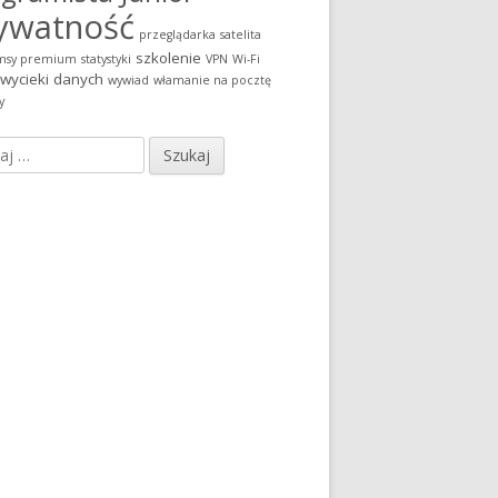
ywatność
przeglądarka
satelita
szkolenie
msy premium
statystyki
VPN
Wi-Fi
wycieki danych
wywiad
włamanie na pocztę
y
j: