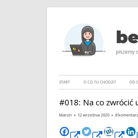
Przeskocz
do
treści
be
piszemy o
Menu
START
O CO TU CHODZI?
OD 
główne
#018: Na co zwrócić 
Autor
Opublikowano
Marcin
12 września 2020
8 komentar
Strona
Strona
St