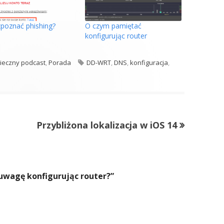
zpoznać phishing?
O czym pamiętać
konfigurując router
gorie
Tagi
ieczny podcast
,
Porada
DD-WRT
,
DNS
,
konfiguracja
,
Następny
Przybliżona lokalizacja w iOS 14
artykół:
 uwagę konfigurując router?
”