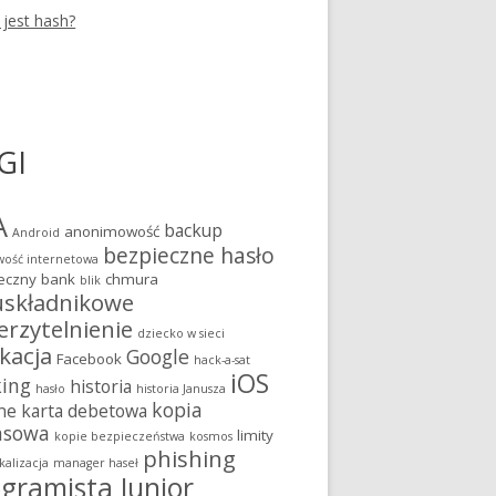
 jest hash?
GI
A
backup
anonimowość
Android
bezpieczne hasło
ość internetowa
eczny bank
chmura
blik
składnikowe
erzytelnienie
dziecko w sieci
kacja
Google
Facebook
hack-a-sat
iOS
king
historia
hasło
historia Janusza
kopia
ne
karta debetowa
asowa
limity
kopie bezpieczeństwa
kosmos
phishing
kalizacja
manager haseł
gramista Junior