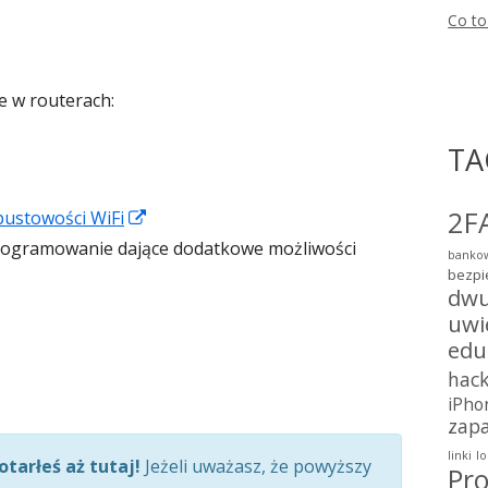
nowym
Co to
oknie
a
m
e w routerach:
m
TA
2F
Strona
pustowości WiFi
otwiera
programowanie dające dodatkowe możliwości
bankow
bezpi
a
się
dwu
ra
w
uwi
nowym
edu
oknie
hac
m
iPho
zap
linki
lo
otarłeś aż tutaj!
Jeżeli uważasz, że powyższy
Pro