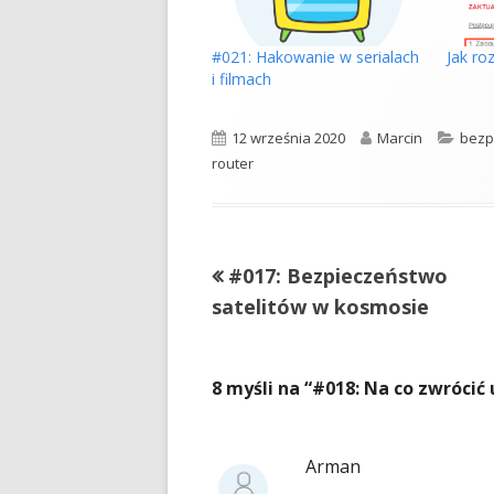
#021: Hakowanie w serialach
Jak ro
i filmach
Opublikowano
Autor
Kate
12 września 2020
Marcin
bezp
router
Poprzedni
#017: Bezpieczeństwo
Nawigacja
artykół
satelitów w kosmosie
wpisu
8 myśli na “
#018: Na co zwrócić
Arman