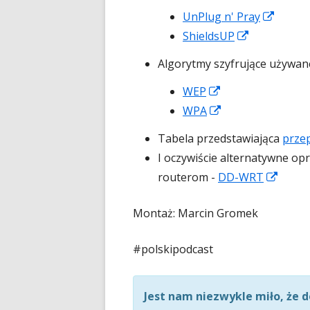
się
Strona
UnPlug n' Pray
w
Strona
otwier
ShieldsUP
nowy
otwiera
się
Algorytmy szyfrujące używan
oknie
się
w
Strona
WEP
w
nowy
otwiera
Strona
WPA
nowym
oknie
się
otwiera
oknie
Tabela przedstawiająca
prze
w
się
I oczywiście alternatywne o
nowym
w
Stron
routerom -
DD-WRT
oknie
nowym
otwie
oknie
Montaż: Marcin Gromek
się
w
#polskipodcast
nowy
oknie
Jest nam niezwykle miło, że d