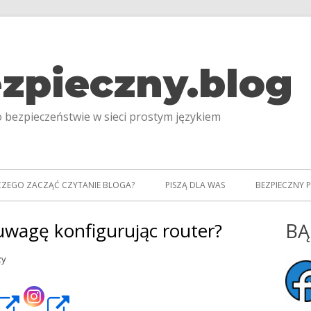
zpieczny.blog
 bezpieczeństwie w sieci prostym językiem
CZEGO ZACZĄĆ CZYTANIE BLOGA?
PISZĄ DLA WAS
BEZPIECZNY 
uwagę konfigurując router?
BĄ
Gł
pa
do #018: Na co zwrócić uwagę konfigurując router?
zy
bo
rona
Strona
Strona