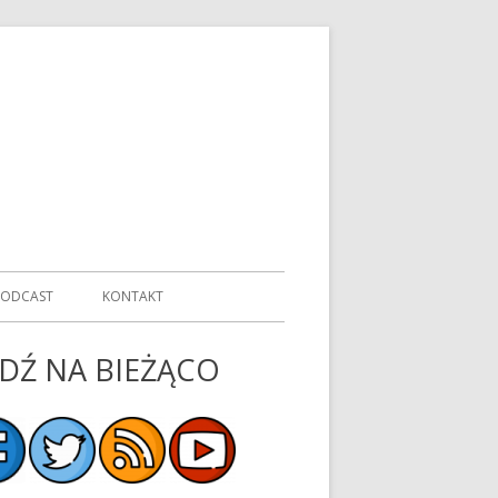
PODCAST
KONTAKT
DŹ NA BIEŻĄCO
ówny
nel
czny