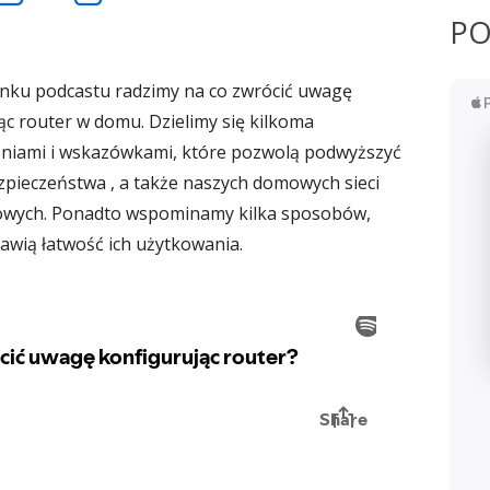
PO
wiera
otwiera
otwiera
nku podcastu radzimy na co zwrócić uwagę
się
się
ąc router w domu. Dzielimy się kilkoma
niami i wskazówkami, które pozwolą podwyższyć
w
w
pieczeństwa , a także naszych domowych sieci
wych. Ponadto wspominamy kilka sposobów,
owym
nowym
nowym
awią łatwość ich użytkowania.
nie
oknie
oknie