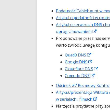
Podatność CableHaunt w mo
Artykuł o podatności w rout
Artykuł o serwerach DNS chr
Strona
oprogramowaniem
otwier
Proponowane przez nas serwe
się
warto zwrócić uwagę konfigur
w
Strona
Quad9 DNS
nowym
otwiera
Strona
Google DNS
oknie
się
otwiera
Stron
Cloudflare DNS
w
się
Strona
otwie
Comodo DNS
nowym
w
otwiera
się
Odcinek #7 Rozmowy Kontrol
oknie
nowym
się
w
Artykuł/prezentacja Wiktora
oknie
w
nowy
Strona
w serialach i filmach
nowym
oknie
otwier
Narzędzia przydatne przy sp
oknie