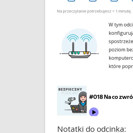
otwiera
otwiera
ot
Na przeczytanie potrzebujesz
< 1
minutę.
W tym odci
się
się
się
konfiguruj
spostrzeże
w
w
w
poziom bez
komputero
nowym
nowym
n
które popr
oknie
oknie
ok
Notatki do odcinka: