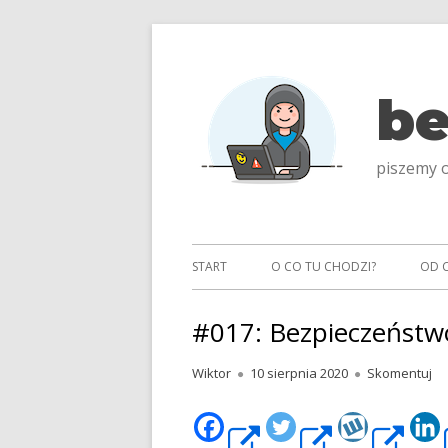
Przeskocz
do
treści
be
piszemy o
Menu
START
O CO TU CHODZI?
OD 
główne
#017: Bezpieczeństw
Autor
Opublikowano
#0
Wiktor
10 sierpnia 2020
Skomentuj
Strona
Strona
St