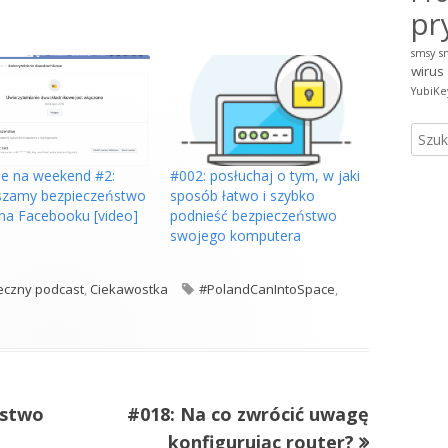
pr
smsy
s
wirus
YubiKe
Szuka
e na weekend #2:
#002: posłuchaj o tym, w jaki
szamy bezpieczeństwo
sposób łatwo i szybko
na Facebooku [video]
podnieść bezpieczeństwo
swojego komputera
orie
Tagi
eczny podcast
,
Ciekawostka
#PolandCanIntoSpace
,
Następny
ństwo
#018: Na co zwrócić uwagę
artykół:
konfigurując router?