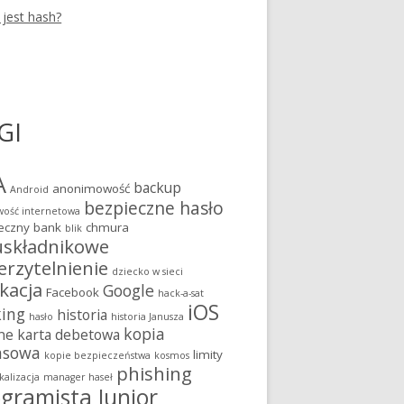
 jest hash?
GI
A
backup
anonimowość
Android
bezpieczne hasło
ość internetowa
eczny bank
chmura
blik
składnikowe
erzytelnienie
dziecko w sieci
kacja
Google
Facebook
hack-a-sat
iOS
king
historia
hasło
historia Janusza
kopia
ne
karta debetowa
asowa
limity
kopie bezpieczeństwa
kosmos
phishing
kalizacja
manager haseł
gramista Junior