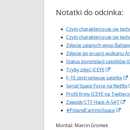
Notatki do odcinka:
Czym charakteryzuje się tech
Czym charakteryzuje się tec
Zdjęcie zalanych wysp Baha
Zdjęcie po erupcji wulkanu A
Status konstelacji satelitów 
Strona
Tryby zdjęć ICEYE
otwiera
F-15 zestrzeliwuje satelitę
się
Serial Space Force na Netflix
w
Profil firmy ICEYE na Twitterz
nowym
S
Zawody CTF Hack-A-SAT
oknie
Str
o
#PolandCanIntoSpace
otw
si
Montaż: Marcin Gromek
się
w