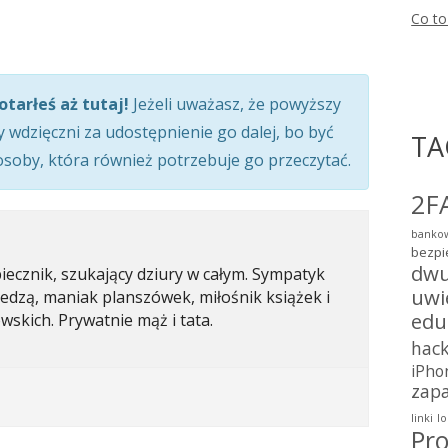
owym
oknie
Co to
wym
knie
ie
otarłeś aż tutaj!
Jeżeli uważasz, że powyższy
y wdzięczni za udostępnienie go dalej, bo być
TA
 osoby, która również potrzebuje go przeczytać.
2F
bankow
bezpi
dwu
ecznik, szukający dziury w całym. Sympatyk
uwi
wiedzą, maniak planszówek, miłośnik książek i
edu
wskich. Prywatnie mąż i tata.
hac
iPho
zap
linki
lo
Pro