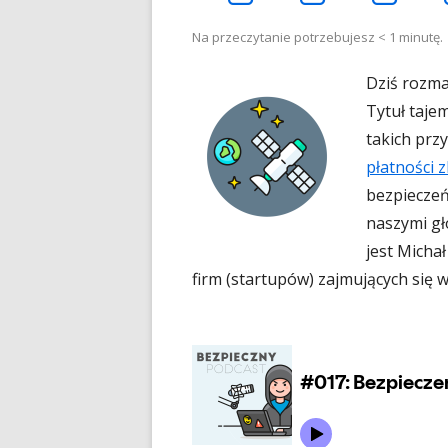
otwiera
otwiera
ot
Na przeczytanie potrzebujesz
< 1
minutę.
Dziś rozma
się
się
się
Tytuł taje
takich prz
w
w
w
płatności 
bezpieczeń
nowym
nowym
n
naszymi gł
jest Michał
oknie
oknie
ok
firm (startupów) zajmujących się 