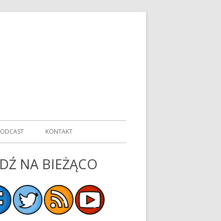
PODCAST
KONTAKT
DŹ NA BIEŻĄCO
ówny
nel
czny