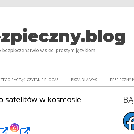
zpieczny.blog
 bezpieczeństwie w sieci prostym językiem
CZEGO ZACZĄĆ CZYTANIE BLOGA?
PISZĄ DLA WAS
BEZPIECZNY 
o satelitów w kosmosie
BĄ
Gł
pa
17: Bezpieczeństwo satelitów w kosmosie
bo
rona
Strona
Strona