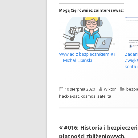
Mogą Cię również zainteresować:
Zadani
Wywiad z bezpiecznikiem #1
Zwięk
– Michał Lipiński
konta 
Opublikowano
Autor
Kateg
10 sierpnia 2020
Wiktor
bezpi
hack-a-sat
,
kosmos
,
satelita
Poprzedni
#016: Historia i bezpiecze
Nawigacja
artykół
płatności zbliżeniowych.