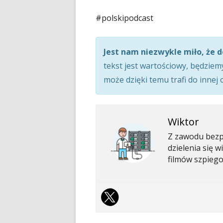
w
n
#polskipodcast
no
o
okn
Jest nam niezwykle miło, że d
tekst jest wartościowy, będziem
może dzięki temu trafi do innej
Wiktor
Z zawodu bezpi
dzielenia się 
filmów szpiego