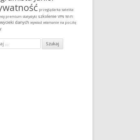
ywatność
przeglądarka
satelita
szkolenie
msy premium
statystyki
VPN
Wi-Fi
wycieki danych
wywiad
włamanie na pocztę
y
j: