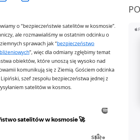
PO
wiera
otwiera
otwiera
wiamy o “bezpieczeństwie satelitów w kosmosie”.
się
się
mniczy, ale rozmawialiśmy w ostatnim odcinku o
yziemnych sprawach jak “
bezpieczeństwo
w
w
zbliżeniowych
”, więc dla odmiany zgłębimy temat
stwa obiektów, które unoszą się wysoko nad
owym
nowym
nowym
owamii komunikują się z Ziemią. Gościem odcinka
 Lipiński, szef zespołu bezpieczeństwa jednej z
nie
oknie
oknie
wysyłaniem satelitów w kosmos.