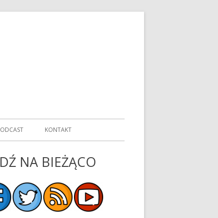
PODCAST
KONTAKT
DŹ NA BIEŻĄCO
ówny
nel
czny