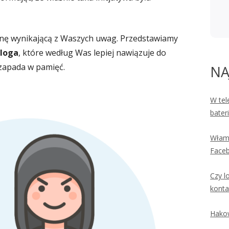
nę wynikającą z Waszych uwag. Przedstawiamy
bloga
, które według Was lepiej nawiązuje do
 zapada w pamięć.
NA
W tel
bater
Włama
Faceb
Czy l
konta
Hakow