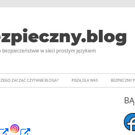
zpieczny.blog
 bezpieczeństwie w sieci prostym językiem
CZEGO ZACZĄĆ CZYTANIE BLOGA?
PISZĄ DLA WAS
BEZPIECZNY 
BĄ
Gł
pa
niamy logo!
bo
rona
Strona
Strona