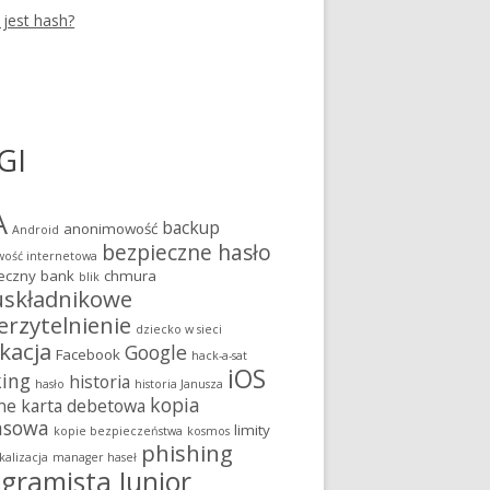
 jest hash?
GI
A
backup
anonimowość
Android
bezpieczne hasło
ość internetowa
eczny bank
chmura
blik
składnikowe
erzytelnienie
dziecko w sieci
kacja
Google
Facebook
hack-a-sat
iOS
king
historia
hasło
historia Janusza
kopia
ne
karta debetowa
asowa
limity
kopie bezpieczeństwa
kosmos
phishing
kalizacja
manager haseł
gramista Junior