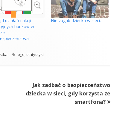
d działań i akcji
Nie zagub dziecka w sieci.
cyjnych banków w
rze
ezpieczeństwa.
e
Tagi
stka
logo
,
statystyki
Następny
Jak zadbać o bezpieczeństwo
artykół:
dziecka w sieci, gdy korzysta ze
smartfona?