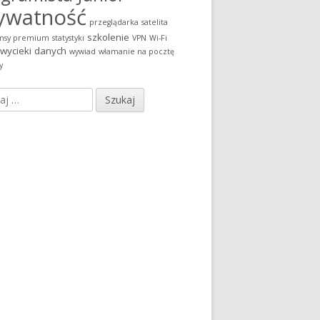
ywatność
przeglądarka
satelita
szkolenie
msy premium
statystyki
VPN
Wi-Fi
wycieki danych
wywiad
włamanie na pocztę
y
j: