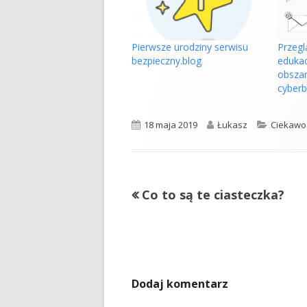
Przeglą
Pierwsze urodziny serwisu
eduka
bezpieczny.blog
obsza
cyberb
Opublikowano
Autor
Kategori
18 maja 2019
Łukasz
Ciekawo
Poprzedni
Co to są te ciasteczka?
Nawigacja
artykół
wpisu
Dodaj komentarz