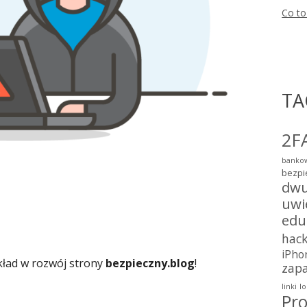
Co to
TA
2F
bankow
bezpi
dwu
uwi
edu
hac
iPho
kład w rozwój strony
bezpieczny.blog
!
zap
linki
lo
Pro