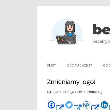
Przeskocz
do
treści
be
piszemy o
Menu
START
O CO TU CHODZI?
OD 
główne
Zmieniamy logo!
Autor
Opublikowano
Zmie
Łukasz
18 maja 2019
Skomentuj
Strona
Strona
St