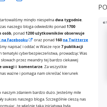
PO
wiera
otwiera
otwiera
tartowaliśmy minęło niespełna
dwa tygodnie
.
się
się
czas
naszego bloga odwiedziło ponad
1700
h osób
,
ponad
1200 użytkowników obserwuje
w
w
Strona
il na Facebooku
oraz ponad
160
na Twitterze
otwiera
iśmy napisać i oddać w Wasze ręce
7 publikacji
owym
nowym
nowym
a
się
h tematyki cyberbezpieczeństwa, prowadząc Was
w
 słowach przez meandry tej bardzo ciekawej
nie
oknie
oknie
nowym
ne uwagi i komentarze
. Za wszystkie
oknie
a nas ważne i pomaga nam określać kierunek
to naszym zdaniem bardzo dużo. Jesteśmy mile
ały sukces naszego bloga. Szczególnie cieszą nas
formując, że właśnie taka inicjatywa była