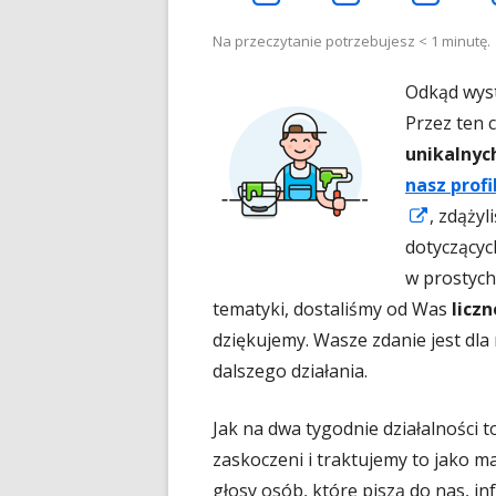
otwiera
otwiera
ot
Na przeczytanie potrzebujesz
< 1
minutę.
Odkąd wys
się
się
się
Przez ten 
unikalnyc
w
w
w
nasz prof
Strona
,
zdążyl
nowym
nowym
n
otwier
dotyczącyc
się
w prostych
oknie
oknie
ok
w
tematyki,
dostaliśmy od Was
licz
nowym
dziękujemy. Wasze zdanie jest dl
oknie
dalszego działania.
Jak na dwa tygodnie działalności 
zaskoczeni i traktujemy to jako m
głosy osób, które piszą do nas, in