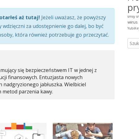
pr
otarłeś aż tutaj!
Jeżeli uważasz, że powyższy
smsy
s
wirus
y wdzięczni za udostępnienie go dalej, bo być
YubiKe
 osoby, która również potrzebuje go przeczytać.
Szuka
jmujący się bezpieczeństwem IT w jednej z
tucji finansowych. Entuzjasta nowych
an nadgryzionego jabłuszka. Wielbiciel
h metod parzenia kawy.