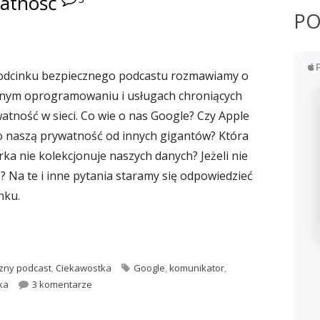
watność
PO
dcinku bezpiecznego podcastu rozmawiamy o
wnym oprogramowaniu i usługach chroniących
atność w sieci. Co wie o nas Google? Czy Apple
 o naszą prywatność od innych gigantów? Która
ka nie kolekcjonuje naszych danych? Jeżeli nie
o? Na te i inne pytania staramy się odpowiedzieć
nku.
oprogramowanie i usługi chroniące naszą prywatność"
ie
Tagi
zny podcast
,
Ciekawostka
Google
,
komunikator
,
do #008: Alternatywne oprogramowanie i usługi chr
ka
3 komentarze