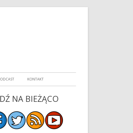
PODCAST
KONTAKT
DŹ NA BIEŻĄCO
ówny
nel
czny