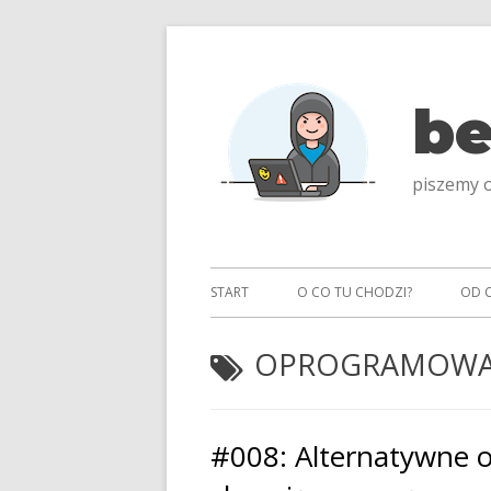
Przeskocz
do
treści
be
piszemy o
Menu
START
O CO TU CHODZI?
OD 
główne
TAGI:
OPROGRAMOWA
#008: Alternatywne 