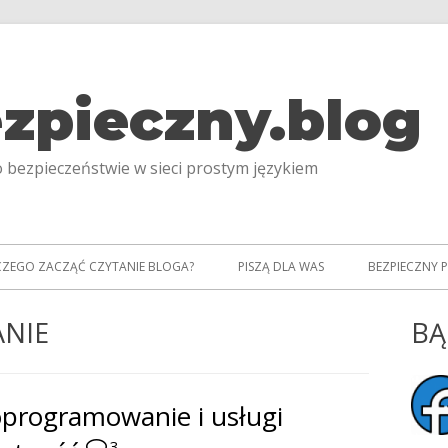
zpieczny.blog
 bezpieczeństwie w sieci prostym językiem
CZEGO ZACZĄĆ CZYTANIE BLOGA?
PISZĄ DLA WAS
BEZPIECZNY 
NIE
BĄ
Gł
pa
oprogramowanie i usługi
bo
3