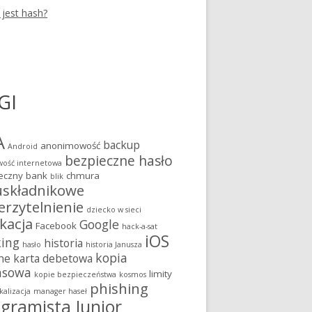
 jest hash?
GI
A
backup
anonimowość
Android
bezpieczne hasło
ość internetowa
eczny bank
chmura
blik
składnikowe
erzytelnienie
dziecko w sieci
kacja
Google
Facebook
hack-a-sat
iOS
king
historia
hasło
historia Janusza
kopia
ne
karta debetowa
asowa
limity
kopie bezpieczeństwa
kosmos
phishing
kalizacja
manager haseł
gramista Junior