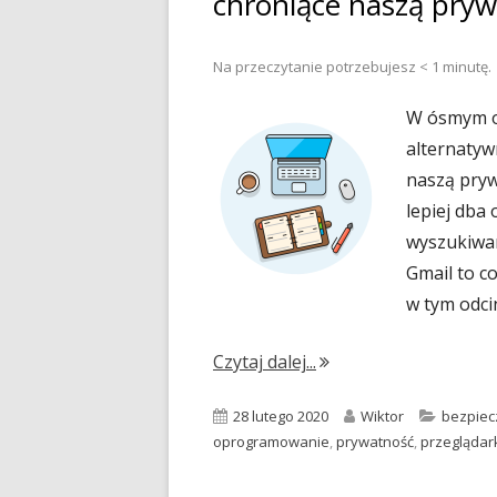
chroniące naszą pry
Na przeczytanie potrzebujesz
< 1
minutę.
W ósmym o
alternaty
naszą pryw
lepiej dba
wyszukiwar
Gmail to c
w tym odci
"#008: Alternatywne 
Czytaj dalej...
Opublikowano
Autor
Kategor
28 lutego 2020
Wiktor
bezpiec
oprogramowanie
,
prywatność
,
przeglądar