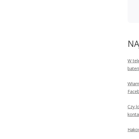
NA
W tel
bater
Włama
Faceb
Czy l
konta
Hakow