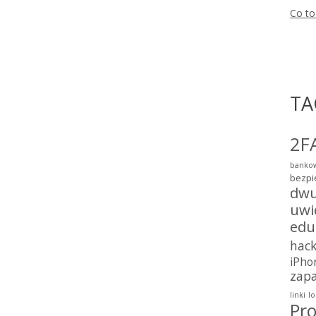
Co to
TA
2F
bankow
bezpi
dwu
uwi
edu
hac
iPho
zap
linki
lo
Pro