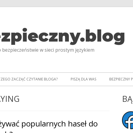
zpieczny.blog
 bezpieczeństwie w sieci prostym językiem
CZEGO ZACZĄĆ CZYTANIE BLOGA?
PISZĄ DLA WAS
BEZPIECZNY 
YING
BĄ
Gł
pa
żywać popularnych haseł do
bo