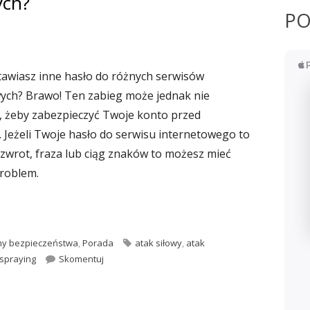
ych?
PO
awiasz inne hasło do różnych serwisów
ych? Brawo! Ten zabieg może jednak nie
, żeby zabezpieczyć Twoje konto przed
. Jeżeli Twoje hasło do serwisu internetowego to
zwrot, fraza lub ciąg znaków to możesz mieć
roblem.
używać popularnych haseł do serwisów internetowych?"
Tagi
y bezpieczeństwa
,
Porada
atak siłowy
,
atak
Dlaczego nie warto używać popularnych haseł d
spraying
Skomentuj