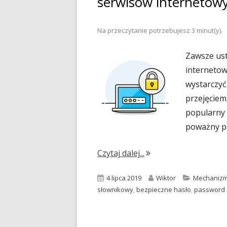
serwisów internetow
Na przeczytanie potrzebujesz
3
minut(y).
Zawsze ust
internetow
wystarczyć
przejęciem
popularny 
poważny p
"Dlaczego nie warto 
Czytaj dalej...
Opublikowano
Autor
Kategorie
4 lipca 2019
Wiktor
Mechanizm
słownikowy
,
bezpieczne hasło
,
password 