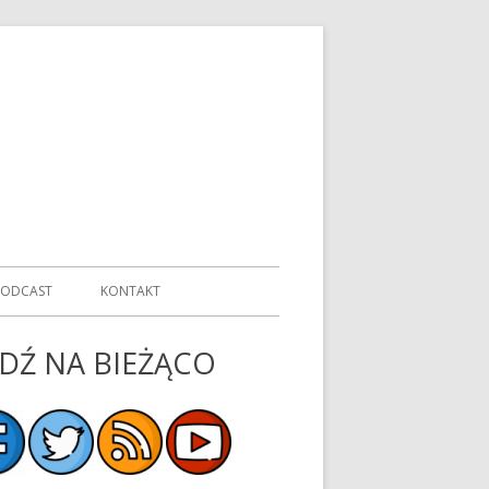
PODCAST
KONTAKT
DŹ NA BIEŻĄCO
ówny
nel
czny