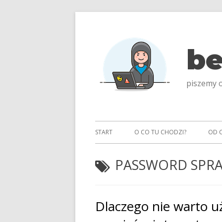
Przeskocz
do
treści
be
piszemy o
Menu
START
O CO TU CHODZI?
OD 
główne
TAGI:
PASSWORD SPRA
Dlaczego nie warto u