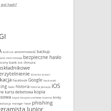
 jest hash?
GI
A
backup
anonimowość
Android
bezpieczne hasło
ość internetowa
eczny bank
chmura
blik
składnikowe
erzytelnienie
dziecko w sieci
kacja
Google
Facebook
hack-a-sat
iOS
king
historia
hasło
historia Janusza
kopia
ne
karta debetowa
asowa
limity
kopie bezpieczeństwa
kosmos
phishing
kalizacja
manager haseł
gramista Junior