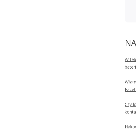
NA
W tel
bater
Włama
Faceb
Czy l
konta
Hakow