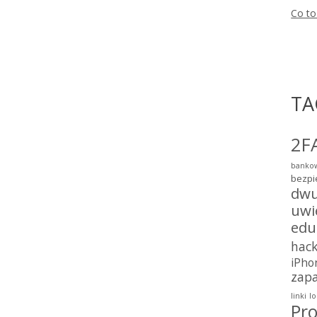
Co to
TA
2F
bankow
bezpi
dwu
uwi
edu
hac
iPho
zap
linki
lo
Pro