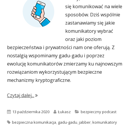
się komunikować na wiele
sposobów. Dziś wspólnie
zastanawiamy się jakie
komunikatory wybrać
oraz jaki poziom
bezpieczeństwa i prywatności nam one oferują. Z
nostalgią wspominamy gadu-gadu i poprzez
ewolucję komunikatorów zmierzamy ku najnowszym
rozwiązaniom wykorzystującym bezpieczne
mechanizmy kryptograficzne.
"#019: Komunikatory internetowe – bezpiec
Czytaj dalej...
Opublikowano
Autor
Kategorie
13 października 2020
Łukasz
bezpieczny podcast
Tagi
bezpieczna komunikacja
,
gadu-gadu
,
jabber
,
komunikatory