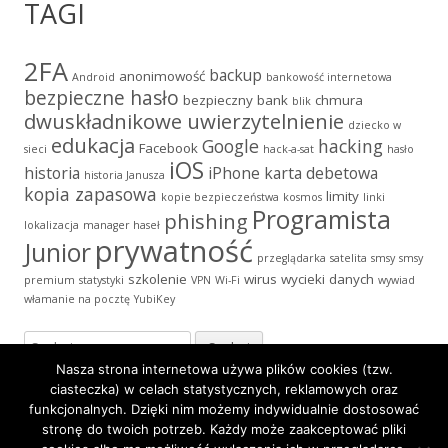
TAGI
2FA
backup
anonimowość
Android
bankowość internetowa
bezpieczne hasło
bezpieczny bank
chmura
blik
dwuskładnikowe uwierzytelnienie
dziecko w
edukacja
Google
hacking
Facebook
sieci
hack-a-sat
hasło
iOS
historia
iPhone
karta debetowa
historia Janusza
kopia zapasowa
limity
kopie bezpieczeństwa
kosmos
linki
Programista
phishing
lokalizacja
manager haseł
prywatność
Junior
przeglądarka
satelita
smsy
smsy
szkolenie
wirus
wycieki danych
premium
statystyki
VPN
Wi-Fi
wywiad
włamanie na pocztę
YubiKey
Szukaj:
Nasza strona internetowa używa plików cookies (tzw.
ciasteczka) w celach statystycznych, reklamowych oraz
funkcjonalnych. Dzięki nim możemy indywidualnie dostosować
stronę do twoich potrzeb. Każdy może zaakceptować pliki
Zawartość
Polityka Prywatności
·
Icons made by
Freepik
from