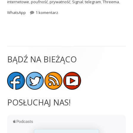
internetowe
,
poufność
,
prywatność
,
Signal
,
telegram
,
Threema
,
do #019: Komunikatory internetowe – bez
WhatsApp
1 komentarz
BĄDŹ NA BIEŻĄCO
Główny
panel
boczny
POSŁUCHAJ NAS!