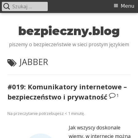
Szukaj:
Menu
Menu
główne
Przeskocz
do
bezpieczny.blog
treści
piszemy o bezpieczeństwie w sieci prostym językiem
TAGI:
JABBER
#019: Komunikatory internetowe –
1
bezpieczeństwo i prywatność
Na przeczytanie potrzebujesz
< 1
minutę.
Jak wszyscy doskonale
wiemy, w internecie można