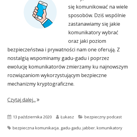
się komunikować na wiele
sposobów. Dziś wspólnie
zastanawiamy się jakie
komunikatory wybrać
oraz jaki poziom
bezpieczeństwa i prywatności nam one oferują. Z
nostalgią wspominamy gadu-gadu i poprzez
ewolucję komunikatorów zmierzamy ku najnowszym
rozwiązaniom wykorzystującym bezpieczne
mechanizmy kryptograficzne.
"#019: Komunikatory internetowe – bezpiec
Czytaj dalej...
Opublikowano
Autor
Kategorie
13 października 2020
Łukasz
bezpieczny podcast
Tagi
bezpieczna komunikacja
,
gadu-gadu
,
jabber
,
komunikatory