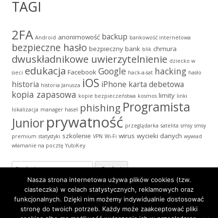
TAGI
2FA
backup
anonimowość
Android
bankowość internetowa
bezpieczne hasło
bezpieczny bank
chmura
blik
dwuskładnikowe uwierzytelnienie
dziecko w
edukacja
Google
hacking
Facebook
sieci
hack-a-sat
hasło
iOS
historia
iPhone
karta debetowa
historia Janusza
kopia zapasowa
limity
kopie bezpieczeństwa
kosmos
linki
Programista
phishing
lokalizacja
manager haseł
prywatność
Junior
przeglądarka
satelita
smsy
smsy
szkolenie
wirus
wycieki danych
premium
statystyki
VPN
Wi-Fi
wywiad
włamanie na pocztę
YubiKey
Szukaj:
Nasza strona internetowa używa plików cookies (tzw.
ciasteczka) w celach statystycznych, reklamowych oraz
funkcjonalnych. Dzięki nim możemy indywidualnie dostosować
stronę do twoich potrzeb. Każdy może zaakceptować pliki
Zawartość
Polityka Prywatności
·
Icons made by
Freepik
from