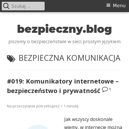
Szukaj:
Menu
Menu
główne
Przeskocz
do
bezpieczny.blog
treści
piszemy o bezpieczeństwie w sieci prostym językiem
TAGI:
BEZPIECZNA KOMUNIKACJA
#019: Komunikatory internetowe –
1
bezpieczeństwo i prywatność
Na przeczytanie potrzebujesz
< 1
minutę.
Jak wszyscy doskonale
wiemy, w internecie można