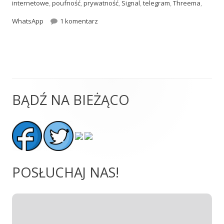
internetowe
,
poufność
,
prywatność
,
Signal
,
telegram
,
Threema
,
do #019: Komunikatory internetowe – bez
WhatsApp
1 komentarz
BĄDŹ NA BIEŻĄCO
Główny
panel
boczny
POSŁUCHAJ NAS!