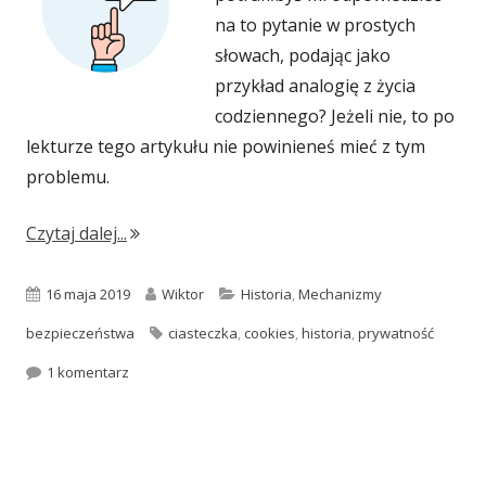
na to pytanie w prostych
słowach, podając jako
przykład analogię z życia
codziennego? Jeżeli nie, to po
lekturze tego artykułu nie powinieneś mieć z tym
problemu.
"Co to są te ciasteczka?"
Czytaj dalej...
Opublikowano
Autor
Kategorie
16 maja 2019
Wiktor
Historia
,
Mechanizmy
Tagi
bezpieczeństwa
ciasteczka
,
cookies
,
historia
,
prywatność
do Co to są te ciasteczka?
1 komentarz