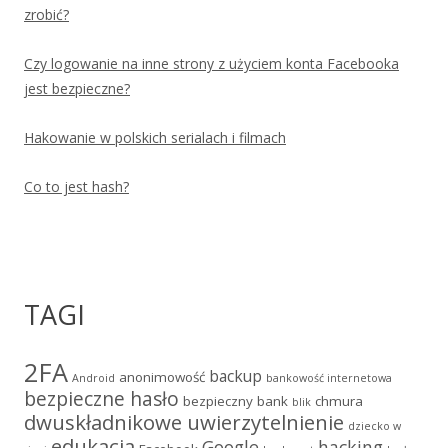
zrobić?
Czy logowanie na inne strony z użyciem konta Facebooka
jest bezpieczne?
Hakowanie w polskich serialach i filmach
Co to jest hash?
TAGI
2FA
backup
anonimowość
Android
bankowość internetowa
bezpieczne hasło
bezpieczny bank
chmura
blik
dwuskładnikowe uwierzytelnienie
dziecko w
edukacja
Google
hacking