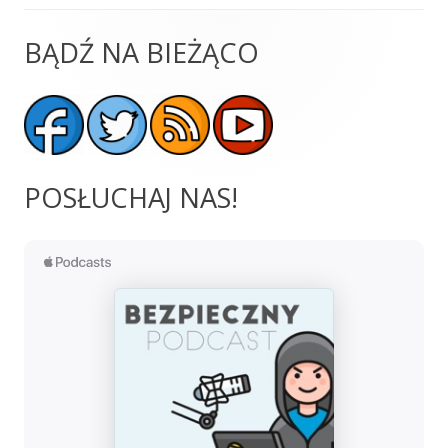
BĄDŹ NA BIEŻĄCO
Główny
panel
boczny
POSŁUCHAJ NAS!