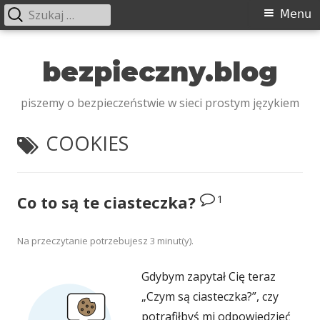
Szukaj:
Menu
Menu
główne
Przeskocz
do
bezpieczny.blog
treści
piszemy o bezpieczeństwie w sieci prostym językiem
TAGI:
COOKIES
1
Co to są te ciasteczka?
Na przeczytanie potrzebujesz
3
minut(y).
Gdybym zapytał Cię teraz
„Czym są ciasteczka?”, czy
potrafiłbyś mi odpowiedzieć