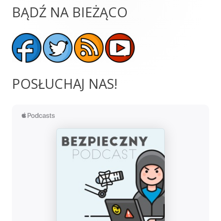
BĄDŹ NA BIEŻĄCO
Główny
panel
boczny
POSŁUCHAJ NAS!