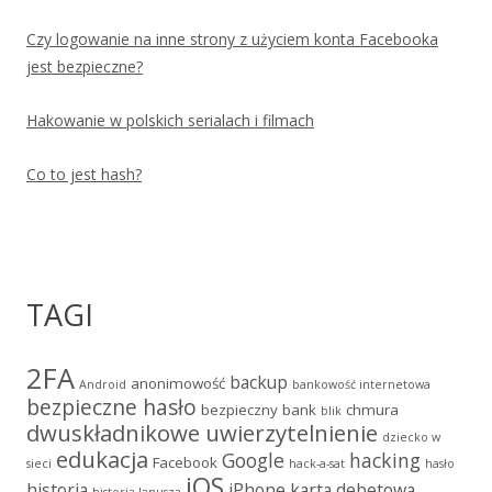
Czy logowanie na inne strony z użyciem konta Facebooka
jest bezpieczne?
Hakowanie w polskich serialach i filmach
Co to jest hash?
TAGI
2FA
backup
anonimowość
Android
bankowość internetowa
bezpieczne hasło
bezpieczny bank
chmura
blik
dwuskładnikowe uwierzytelnienie
dziecko w
edukacja
Google
hacking
Facebook
sieci
hack-a-sat
hasło
iOS
historia
iPhone
karta debetowa