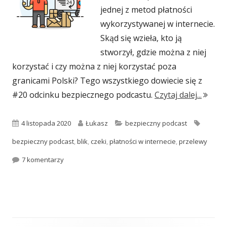
jednej z metod płatności
wykorzystywanej w internecie.
Skąd się wzieła, kto ją
stworzył, gdzie można z niej
korzystać i czy można z niej korzystać poza
granicami Polski? Tego wszystkiego dowiecie się z
"#020:
#20 odcinku bezpiecznego podcastu.
Czytaj dalej...
Opublikowano
Autor
Kategorie
Tagi
4 listopada 2020
Łukasz
bezpieczny podcast
bezpieczny podcast
,
blik
,
czeki
,
płatności w internecie
,
przelewy
do #020: BLIK
7 komentarzy