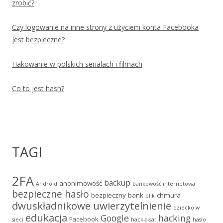
zrobić?
Czy logowanie na inne strony z użyciem konta Facebooka
jest bezpieczne?
Hakowanie w polskich serialach i filmach
Co to jest hash?
TAGI
2FA
backup
anonimowość
Android
bankowość internetowa
bezpieczne hasło
bezpieczny bank
chmura
blik
dwuskładnikowe uwierzytelnienie
dziecko w
edukacja
Google
hacking
Facebook
sieci
hack-a-sat
hasło