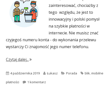
zainteresować, chociażby z
tego względu, że jest to
innowacyjny i polski pomysł
na szybkie płatności w
internecie. Nie musisz znać
czyjegoś numeru konta - do wykonania przelewu
wystarczy Ci znajomość jego numer telefonu.
"BLIK – czyli szybka i bezpieczna forma płat
Czytaj dalej...
Opublikowano
Autor
Kategorie
Tagi
4 października 2019
Łukasz
Porada
blik
,
mobilne
do BLIK – czyli szybka i bezpieczna forma p
płatności
1 komentarz