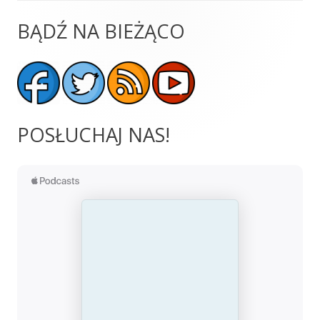
BĄDŹ NA BIEŻĄCO
Główny
panel
boczny
POSŁUCHAJ NAS!