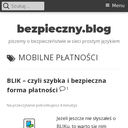
Szukaj:
Menu
Menu
główne
Przeskocz
do
bezpieczny.blog
treści
piszemy o bezpieczeństwie w sieci prostym językiem
TAGI:
MOBILNE PŁATNOŚCI
BLIK – czyli szybka i bezpieczna
1
forma płatności
Na przeczytanie potrzebujesz
4
minut(y).
Jeżeli jeszcze nie słyszałeś o
BLIKu, to warto się nim