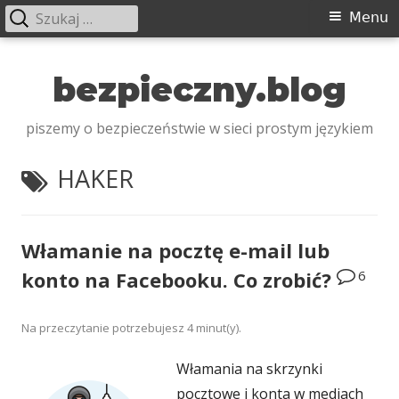
Szukaj:
Menu
Menu
główne
Przeskocz
do
bezpieczny.blog
treści
piszemy o bezpieczeństwie w sieci prostym językiem
TAGI:
HAKER
Włamanie na pocztę e-mail lub
6
konto na Facebooku. Co zrobić?
Na przeczytanie potrzebujesz
4
minut(y).
Włamania na skrzynki
pocztowe i konta w mediach