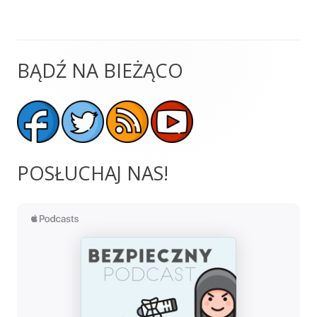
BĄDŹ NA BIEŻĄCO
Główny
panel
boczny
POSŁUCHAJ NAS!