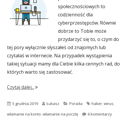
społecznościowych to
codzienność dla
cyberprzestępców. Równie
dobrze to Tobie może
przydarzyć się to, o czym do
tej pory wyłącznie słyszałeś od znajomych lub
czytałaś w internecie. Na przypadek wystąpienia
takiej sytuacji mamy dla Ciebie kilka cennych rad, do
których warto się zastosować.
"Włamanie na pocztę e-mail lub konto na Fa
Czytaj dalej...
Opublikowano
Autor
Kategorie
Tagi
5 grudnia 2019
Łukasz
Porada
haker
,
wirus
,
do Włamani
włamanie na konto
,
włamanie na pocztę
6 komentarzy