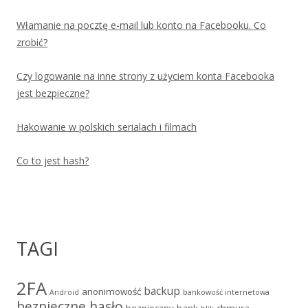
Włamanie na pocztę e-mail lub konto na Facebooku. Co
zrobić?
Czy logowanie na inne strony z użyciem konta Facebooka
jest bezpieczne?
Hakowanie w polskich serialach i filmach
Co to jest hash?
TAGI
2FA
backup
anonimowość
Android
bankowość internetowa
bezpieczne hasło