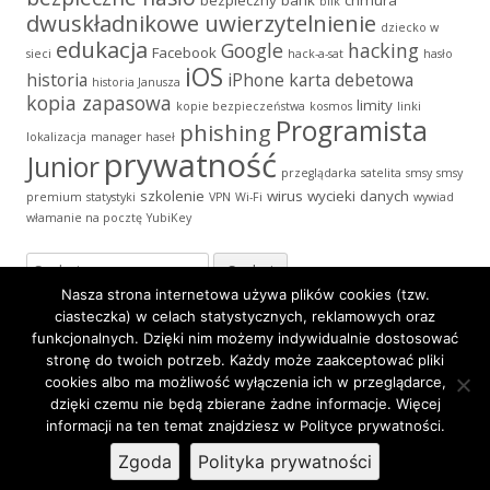
bezpieczny bank
chmura
blik
dwuskładnikowe uwierzytelnienie
dziecko w
edukacja
Google
hacking
Facebook
sieci
hack-a-sat
hasło
iOS
historia
iPhone
karta debetowa
historia Janusza
kopia zapasowa
limity
kopie bezpieczeństwa
kosmos
linki
Programista
phishing
lokalizacja
manager haseł
prywatność
Junior
przeglądarka
satelita
smsy
smsy
szkolenie
wirus
wycieki danych
premium
statystyki
VPN
Wi-Fi
wywiad
włamanie na pocztę
YubiKey
Szukaj:
Nasza strona internetowa używa plików cookies (tzw.
ciasteczka) w celach statystycznych, reklamowych oraz
funkcjonalnych. Dzięki nim możemy indywidualnie dostosować
stronę do twoich potrzeb. Każdy może zaakceptować pliki
Zawartość
Polityka Prywatności
·
Icons made by
Freepik
from
cookies albo ma możliwość wyłączenia ich w przeglądarce,
stopki
www.flaticon.com
is licensed by
CC 3.0 BY
·
Korzystamy z
dzięki czemu nie będą zbierane żadne informacje. Więcej
informacji na ten temat znajdziesz w Polityce prywatności.
Tiny Framework
Zgoda
Polityka prywatności